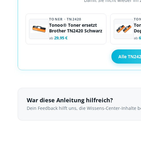
Damit Sie nicht wieder im 
TONER · TN2420
TO
Tonoo® Toner ersetzt
To
Brother TN2420 Schwarz
Do
29,95 €
6
ab
ab
Alle TN24
War diese Anleitung hilfreich?
Dein Feedback hilft uns, die Wissens-Center-Inhalte 