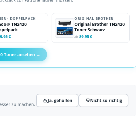
Zickzack zur Patrone laufen müssen.
NER · DOPPELPACK
ORIGINAL BROTHER
noo® TN2420
Original Brother TN2420
ppelpack
Toner Schwarz
9,95 €
89,95 €
ab
20 Toner ansehen →
Ja, geholfen
Nicht so richtig
besser zu machen.