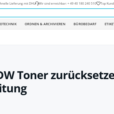
hnelle Lieferung mit DHL
Wir sind erreichbar:
+ 49 40 180 240 510
Top Kund
OTECHNIK
ORDNEN & ARCHIVIEREN
BÜROBEDARF
ETIK
DW Toner zurücksetze
itung