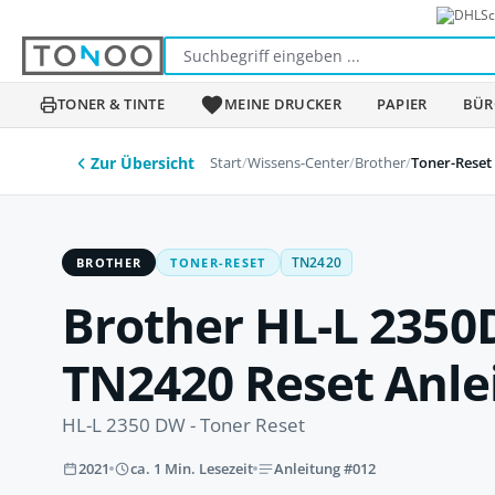
Sc
m Hauptinhalt springen
Zur Suche springen
Zur Hauptnavigation springen
TONER & TINTE
MEINE DRUCKER
PAPIER
BÜR
Start
/
Wissens-Center
/
Brother
/
Toner-Reset
Zur Übersicht
BROTHER
TONER-RESET
TN2420
Brother HL-L 2350
TN2420 Reset Anle
HL-L 2350 DW - Toner Reset
2021
ca. 1 Min. Lesezeit
Anleitung #012