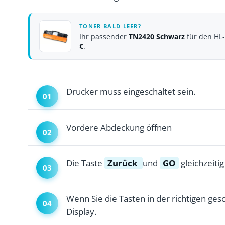
TONER BALD LEER?
Ihr passender
TN2420 Schwarz
für den HL
€
.
Drucker muss eingeschaltet sein.
Vordere Abdeckung öffnen
Die Taste
Zurück
und
GO
gleichzeiti
Wenn Sie die Tasten in der richtigen ge
Display.