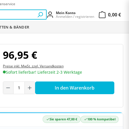
enservice
Mein Konto
0,00 €
Anmelden / registrieren
Warenkor
ETTEN & BÄNDER
96,95 €
Preise inkl. MwSt. zzgl. Versandkosten
Sofort lieferbar! Lieferzeit 2-3 Werktage
Produkt Anzahl: Gib den gewünschten W
In den Warenkorb
Sie sparen 47,00 €
100 % kompatibel