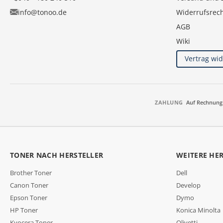
info@tonoo.de
Widerrufsrec
AGB
Wiki
Vertrag wi
ZAHLUNG
Auf Rechnung
TONER NACH HERSTELLER
WEITERE HE
Brother Toner
Dell
Canon Toner
Develop
Epson Toner
Dymo
HP Toner
Konica Minolta
Kyocera Toner
Olivetti