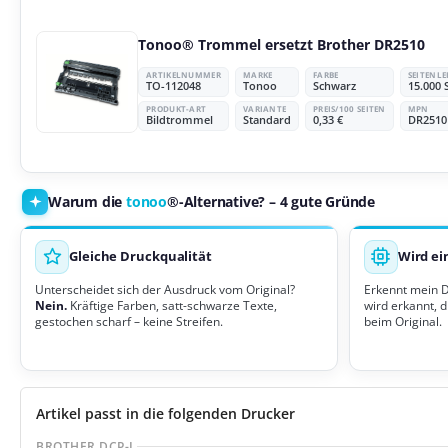
Tonoo® Trommel ersetzt Brother DR2510
ARTIKELNUMMER
MARKE
FARBE
SEITENL
TO-112048
Tonoo
Schwarz
15.000 
PRODUKT-ART
VARIANTE
PREIS/100 SEITEN
MPN
Bildtrommel
Standard
0,33 €
DR2510
Warum die
tonoo
®-Alternative? – 4 gute Gründe
Gleiche Druckqualität
Wird ei
Unterscheidet sich der Ausdruck vom Original?
Erkennt mein 
Nein.
Kräftige Farben, satt-schwarze Texte,
wird erkannt, d
gestochen scharf – keine Streifen.
beim Original.
Artikel passt in die folgenden Drucker
BROTHER DCP-L