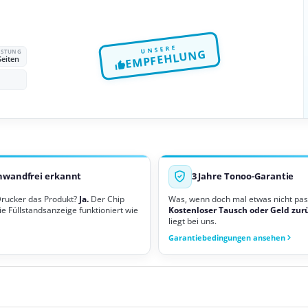
UNSERE
EMPFEHLUNG
EISTUNG
Seiten
nwandfrei erkannt
3 Jahre Tonoo-Garantie
Drucker das Produkt?
Ja.
Der Chip
Was, wenn doch mal etwas nicht pas
ie Füllstandsanzeige funktioniert wie
Kostenloser Tausch oder Geld zur
liegt bei uns.
Garantiebedingungen ansehen