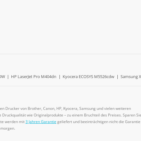
0DW
|
HP LaserJet Pro M404dn
|
Kyocera ECOSYS M5526cdw
|
Samsung X
gen Drucker von Brother, Canon, HP, Kyocera, Samsung und vielen weiteren
 Druckqualität wie Originalprodukte – zu einem Bruchteil des Preises. Sparen Sie
ukte werden mit
3 Jahren Garantie
geliefert und beeinträchtigen nicht die Garantie
e morgen.