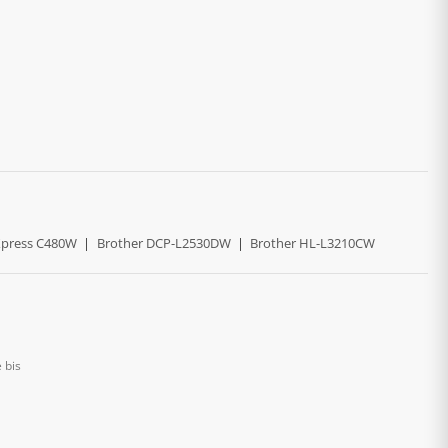
press C480W
|
Brother DCP-L2530DW
|
Brother HL-L3210CW
 bis