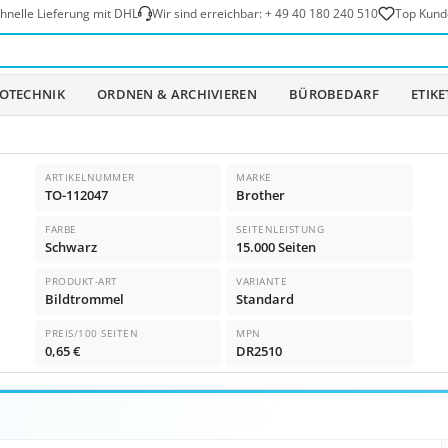
hnelle Lieferung mit DHL
Wir sind erreichbar:
+ 49 40 180 240 510
Top Kund
OTECHNIK
ORDNEN & ARCHIVIEREN
BÜROBEDARF
ETIK
ARTIKELNUMMER
MARKE
TO-112047
Brother
FARBE
SEITENLEISTUNG
Schwarz
15.000 Seiten
PRODUKT-ART
VARIANTE
Bildtrommel
Standard
PREIS/100 SEITEN
MPN
0,65 €
DR2510