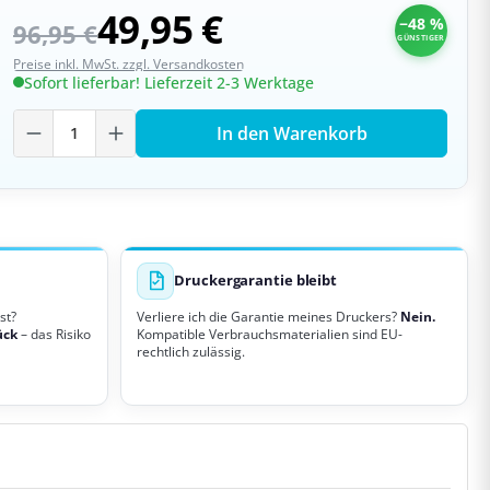
49,95 €
−48 %
96,95 €
GÜNSTIGER
Preise inkl. MwSt. zzgl. Versandkosten
Sofort lieferbar! Lieferzeit 2-3 Werktage
Produkt Anzahl: Gib den gewünschten W
In den Warenkorb
Druckergarantie bleibt
st?
Verliere ich die Garantie meines Druckers?
Nein.
ück
– das Risiko
Kompatible Verbrauchsmaterialien sind EU-
rechtlich zulässig.