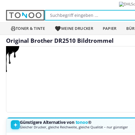
Sc
m Hauptinhalt springen
Zur Suche springen
Zur Hauptnavigation springen
TONER & TINTE
MEINE DRUCKER
PAPIER
BÜR
Original Brother DR2510 Bildtrommel
Bildergalerie überspringen
Günstigere Alternative von
tonoo
®
Gleicher Drucker, gleiche Reichweite, gleiche Qualität – nur günstiger