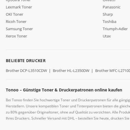
Lexmark Toner
Panasonic
OKI Toner
Sharp
Ricoh Toner
Toshiba
Samsung Toner
Triumph-Adler
Xerox Toner
Utax
BELIEBTE DRUCKER
Brother DCP-L3510CDW
|
Brother HL-L2350DW
|
Brother MFC-L271
Tonoo – Günstige Toner & Druckerpatronen online kaufen
Bei Tonoo finden Sie hochwertige Toner und Druckerpatronen für alle gängi
Herstellern. Unsere kompatiblen Toner und Tintenpatronen bieten die gleiche
zu 80% gegenüber Originaltoner, ohne auf Qualität zu verzichten. Alle Prod
Ihres Druckers. Schneller Versand mit DHL – bestellen Sie heute, drucken Si