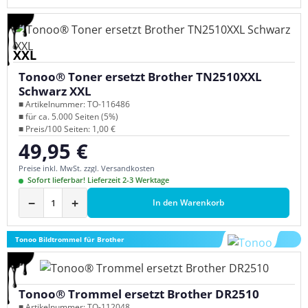
XXL
Tonoo® Toner ersetzt Brother TN2510XXL
Schwarz XXL
■ Artikelnummer: TO-116486
■ für ca. 5.000 Seiten (5%)
■ Preis/100 Seiten: 1,00 €
49,95 €
Regulärer Preis:
Preise inkl. MwSt. zzgl. Versandkosten
Sofort lieferbar! Lieferzeit 2-3 Werktage
−
+
In den Warenkorb
Tonoo Bildtrommel für Brother
Tonoo® Trommel ersetzt Brother DR2510
■ Artikelnummer: TO-112048