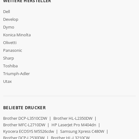
WEITERE HERSTELLER
Dell
Develop
Dymo
Konica Minolta
Olivetti
Panasonic
Sharp
Toshiba
Triumph-Adler
Utax
BELIEBTE DRUCKER
Brother DCP-L3510CDW
|
Brother HL-L2350DW
|
Brother MFC-L2710DW
|
HP LaserJet Pro M404dn
|
Kyocera ECOSYS M5526cdw
|
Samsung Xpress C480W
|
Brother DCP-L2530DW
|
Brother HL-L3210CW