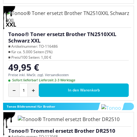
XXL
Tonoo® Toner ersetzt Brother TN2510XXL
Schwarz XXL
■ Artikelnummer: TO-116486
■ für ca. 5.000 Seiten (5%)
■ Preis/100 Seiten: 1,00 €
49,95 €
Regulärer Preis:
Preise inkl. MwSt. zzgl. Versandkosten
Sofort lieferbar! Lieferzeit 2-3 Werktage
−
+
In den Warenkorb
Tonoo Bildtrommel für Brother
Tonoo® Trommel ersetzt Brother DR2510
■ Artikelnummer: TO-112048