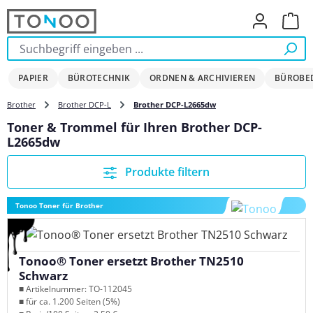
Zum Hauptinhalt springen
Ware
PAPIER
BÜROTECHNIK
ORDNEN & ARCHIVIEREN
BÜROBE
Brother
Brother DCP-L
Brother DCP-L2665dw
Toner & Trommel für Ihren Brother DCP-
L2665dw
Produkte filtern
Tonoo Toner für Brother
Tonoo® Toner ersetzt Brother TN2510
Schwarz
■ Artikelnummer: TO-112045
■ für ca. 1.200 Seiten (5%)