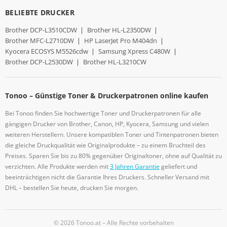
BELIEBTE DRUCKER
Brother DCP-L3510CDW
|
Brother HL-L2350DW
|
Brother MFC-L2710DW
|
HP LaserJet Pro M404dn
|
Kyocera ECOSYS M5526cdw
|
Samsung Xpress C480W
|
Brother DCP-L2530DW
|
Brother HL-L3210CW
Tonoo – Günstige Toner & Druckerpatronen online kaufen
Bei Tonoo finden Sie hochwertige Toner und Druckerpatronen für alle
gängigen Drucker von Brother, Canon, HP, Kyocera, Samsung und vielen
weiteren Herstellern. Unsere kompatiblen Toner und Tintenpatronen bieten
die gleiche Druckqualität wie Originalprodukte – zu einem Bruchteil des
Preises. Sparen Sie bis zu 80% gegenüber Originaltoner, ohne auf Qualität zu
verzichten. Alle Produkte werden mit
3 Jahren Garantie
geliefert und
beeinträchtigen nicht die Garantie Ihres Druckers. Schneller Versand mit
DHL – bestellen Sie heute, drucken Sie morgen.
© 2026 Tonoo.at – Alle Rechte vorbehalten