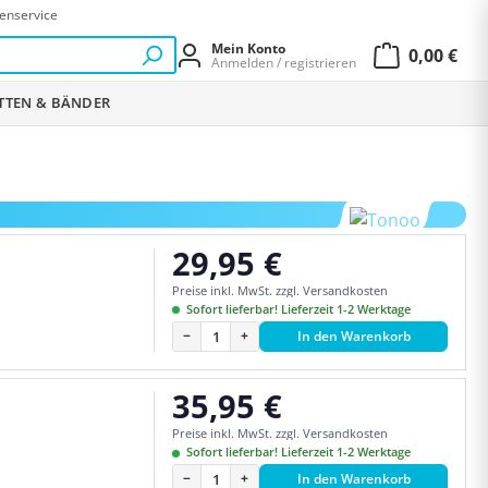
enservice
Mein Konto
0,00 €
Anmelden / registrieren
Warenkor
ETTEN & BÄNDER
29,95 €
Regulärer Preis:
Preise inkl. MwSt. zzgl. Versandkosten
Sofort lieferbar! Lieferzeit 1-2 Werktage
−
+
In den Warenkorb
35,95 €
Regulärer Preis:
Preise inkl. MwSt. zzgl. Versandkosten
Sofort lieferbar! Lieferzeit 1-2 Werktage
−
+
In den Warenkorb