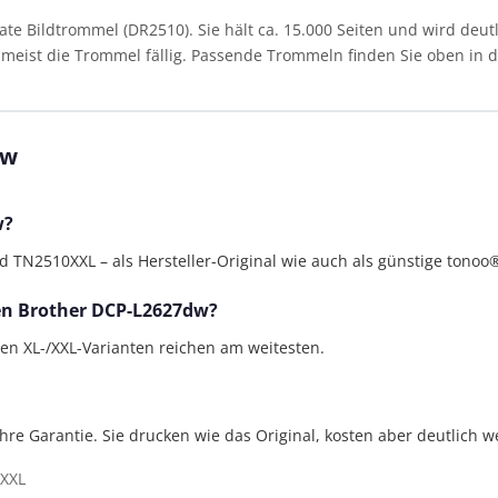
 Bildtrommel (DR2510). Sie hält ca. 15.000 Seiten und wird deutl
st meist die Trommel fällig. Passende Trommeln finden Sie oben in de
dw
w?
N2510XXL – als Hersteller-Original wie auch als günstige tonoo®
den Brother DCP-L2627dw?
gen XL-/XXL-Varianten reichen am weitesten.
Jahre Garantie. Sie drucken wie das Original, kosten aber deutlich w
XXL