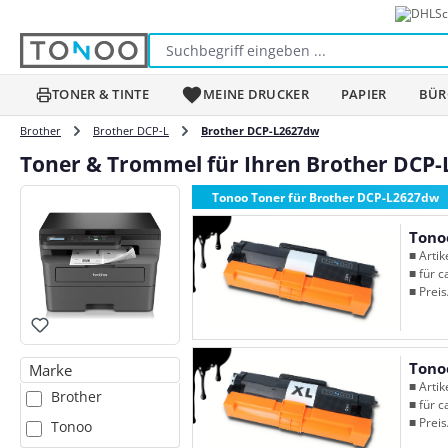
Sc
m Hauptinhalt springen
Zur Suche springen
Zur Hauptnavigation springen
TONER & TINTE
MEINE DRUCKER
PAPIER
BÜR
Brother
Brother DCP-L
Brother DCP-L2627dw
Toner & Trommel für Ihren Brother DCP
Tonoo Toner für Brother DCP-L2627dw
Tono
■ Arti
■ für c
■ Preis
Tono
Marke
■ Arti
Brother
■ für c
■ Preis
Tonoo