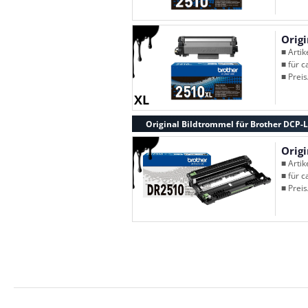
Orig
■ Arti
■ für c
■ Preis
XL
Original Bildtrommel für Brother DCP
Orig
■ Arti
■ für c
■ Preis