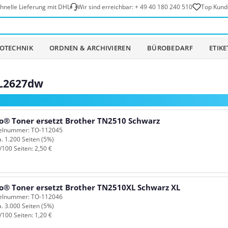
hnelle Lieferung mit DHL
Wir sind erreichbar:
+ 49 40 180 240 510
Top Kund
OTECHNIK
ORDNEN & ARCHIVIEREN
BÜROBEDARF
ETIK
-L2627dw
o® Toner ersetzt Brother TN2510 Schwarz
kelnummer: TO-112045
a. 1.200 Seiten (5%)
/100 Seiten: 2,50 €
o® Toner ersetzt Brother TN2510XL Schwarz XL
kelnummer: TO-112046
a. 3.000 Seiten (5%)
/100 Seiten: 1,20 €