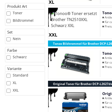
XL
Produkt Art
Tono
Toner
■ Arti
Bildtrommel
■ für c
■ Preis
Set
XXL
Nein
Tonoo Bildtrommel für Brother DCP-L
Farbe
Tono
Schwarz
■ Arti
■ für c
■ Preis
Variante
Standard
XL
Original Toner für Brother DCP-L2627d
XXL
Orig
■ Arti
■ für c
■ Preis