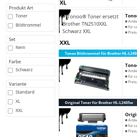
XL
Produkt Art
Tono
Toner
■ Arti
Bildtrommel
■ für c
■ Preis
Set
XXL
Nein
Tonoo Bildtrommel für Brother HL-L24
Farbe
Tono
Schwarz
■ Arti
■ für c
■ Preis
Variante
Standard
XL
Original Toner für Brother HL-L2405w
XXL
Orig
■ Arti
■ für c
■ Preis