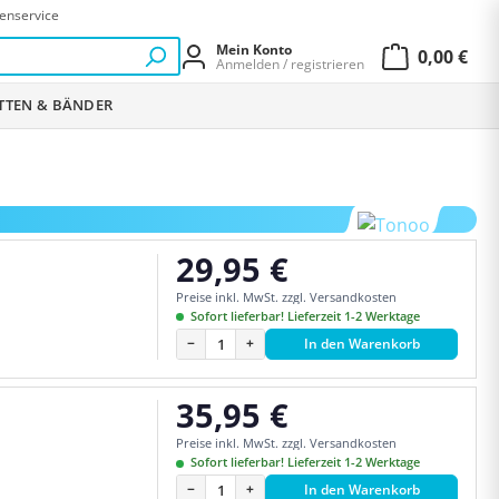
enservice
Mein Konto
0,00 €
Anmelden / registrieren
Warenkor
ETTEN & BÄNDER
29,95 €
Regulärer Preis:
Preise inkl. MwSt. zzgl. Versandkosten
Sofort lieferbar! Lieferzeit 1-2 Werktage
−
+
In den Warenkorb
35,95 €
Regulärer Preis:
Preise inkl. MwSt. zzgl. Versandkosten
Sofort lieferbar! Lieferzeit 1-2 Werktage
−
+
In den Warenkorb