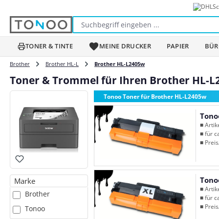
Sc
m Hauptinhalt springen
Zur Suche springen
Zur Hauptnavigation springen
TONER & TINTE
MEINE DRUCKER
PAPIER
BÜR
Brother
Brother HL-L
Brother HL-L2405w
Toner & Trommel für Ihren Brother HL-
Tonoo Toner für Brother HL-L2405w
Tono
■ Arti
■ für c
■ Preis
Tono
Marke
■ Arti
Brother
■ für c
■ Preis
Tonoo