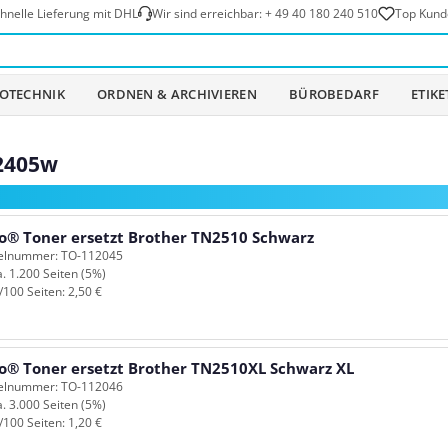
hnelle Lieferung mit DHL
Wir sind erreichbar:
+ 49 40 180 240 510
Top Kund
OTECHNIK
ORDNEN & ARCHIVIEREN
BÜROBEDARF
ETIK
L2405w
o® Toner ersetzt Brother TN2510 Schwarz
kelnummer: TO-112045
a. 1.200 Seiten (5%)
/100 Seiten: 2,50 €
o® Toner ersetzt Brother TN2510XL Schwarz XL
kelnummer: TO-112046
a. 3.000 Seiten (5%)
/100 Seiten: 1,20 €