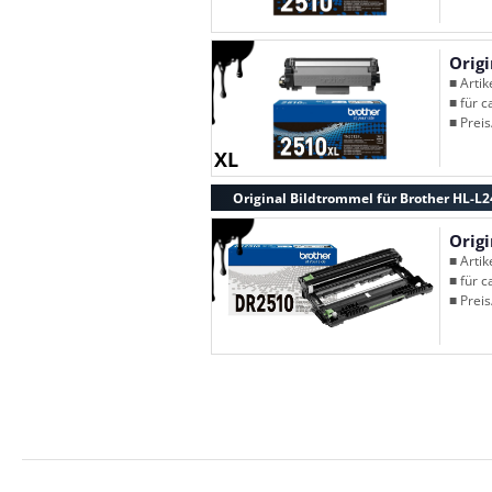
Orig
■ Arti
■ für c
■ Preis
XL
Original Bildtrommel für Brother HL-L
Orig
■ Arti
■ für c
■ Preis