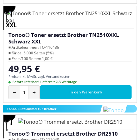
XXL
Tonoo® Toner ersetzt Brother TN2510XXL
Schwarz XXL
■ Artikelnummer: TO-116486
■ für ca. 5.000 Seiten (5%)
■ Preis/100 Seiten: 1,00 €
49,95 €
Regulärer Preis:
Preise inkl. MwSt. zzgl. Versandkosten
Sofort lieferbar! Lieferzeit 2-3 Werktage
−
+
In den Warenkorb
Tonoo Bildtrommel für Brother
Tonoo® Trommel ersetzt Brother DR2510
■ Artikelnummer: TO-112048