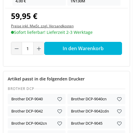
4,00 €
TN130M
59,95 €
Preise inkl. MwSt. zzgl. Versandkosten
Sofort lieferbar! Lieferzeit 2-3 Werktage
Produkt Anzahl: Gib den gewünschten We
In den Warenkorb
Artikel passt in die folgenden Drucker
BROTHER DCP
Brother DCP-9040
Brother DCP-9040cn
Brother DCP-9042
Brother DCP-9042cdn
Brother DCP-9042cn
Brother DCP-9045