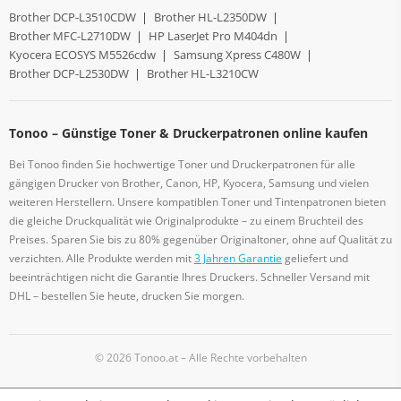
Brother DCP-L3510CDW
|
Brother HL-L2350DW
|
Brother MFC-L2710DW
|
HP LaserJet Pro M404dn
|
Kyocera ECOSYS M5526cdw
|
Samsung Xpress C480W
|
Brother DCP-L2530DW
|
Brother HL-L3210CW
Tonoo – Günstige Toner & Druckerpatronen online kaufen
Bei Tonoo finden Sie hochwertige Toner und Druckerpatronen für alle
gängigen Drucker von Brother, Canon, HP, Kyocera, Samsung und vielen
weiteren Herstellern. Unsere kompatiblen Toner und Tintenpatronen bieten
die gleiche Druckqualität wie Originalprodukte – zu einem Bruchteil des
Preises. Sparen Sie bis zu 80% gegenüber Originaltoner, ohne auf Qualität zu
verzichten. Alle Produkte werden mit
3 Jahren Garantie
geliefert und
beeinträchtigen nicht die Garantie Ihres Druckers. Schneller Versand mit
DHL – bestellen Sie heute, drucken Sie morgen.
© 2026 Tonoo.at – Alle Rechte vorbehalten