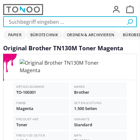
Zum Hauptinhalt springen
Ware
PAPIER
BÜROTECHNIK
ORDNEN & ARCHIVIEREN
BÜROBE
Original Brother TN130M Toner Magenta
Bildergalerie überspringen
ARTIKELNUMMER
MARKE
TO-100301
Brother
FARBE
SEITENLEISTUNG
Magenta
1.500 Seiten
PRODUKT-ART
VARIANTE
Toner
Standard
PREIS/100 SEITEN
MPN