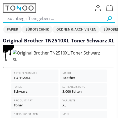
Zum Hauptinhalt springen
Ware
PAPIER
BÜROTECHNIK
ORDNEN & ARCHIVIEREN
BÜROBE
Original Brother TN2510XL Toner Schwarz XL
Bildergalerie überspringen
ARTIKELNUMMER
MARKE
TO-112044
Brother
FARBE
SEITENLEISTUNG
Schwarz
3.000 Seiten
PRODUKT-ART
VARIANTE
Toner
XL
PREIS/100 SEITEN
MPN