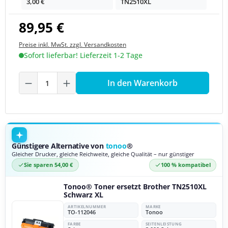
3,00 €
TN2510XL
89,95 €
Preise inkl. MwSt. zzgl. Versandkosten
Sofort lieferbar! Lieferzeit 1-2 Tage
Produkt Anzahl: Gib den gewünschten We
In den Warenkorb
Günstigere Alternative von
tonoo
®
Gleicher Drucker, gleiche Reichweite, gleiche Qualität – nur günstiger
Sie sparen 54,00 €
100 % kompatibel
Tonoo® Toner ersetzt Brother TN2510XL
Schwarz XL
ARTIKELNUMMER
MARKE
TO-112046
Tonoo
FARBE
SEITENLEISTUNG