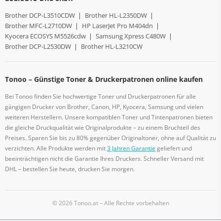
Brother DCP-L3510CDW
|
Brother HL-L2350DW
|
Brother MFC-L2710DW
|
HP LaserJet Pro M404dn
|
Kyocera ECOSYS M5526cdw
|
Samsung Xpress C480W
|
Brother DCP-L2530DW
|
Brother HL-L3210CW
Tonoo – Günstige Toner & Druckerpatronen online kaufen
Bei Tonoo finden Sie hochwertige Toner und Druckerpatronen für alle
gängigen Drucker von Brother, Canon, HP, Kyocera, Samsung und vielen
weiteren Herstellern. Unsere kompatiblen Toner und Tintenpatronen bieten
die gleiche Druckqualität wie Originalprodukte – zu einem Bruchteil des
Preises. Sparen Sie bis zu 80% gegenüber Originaltoner, ohne auf Qualität zu
verzichten. Alle Produkte werden mit
3 Jahren Garantie
geliefert und
beeinträchtigen nicht die Garantie Ihres Druckers. Schneller Versand mit
DHL – bestellen Sie heute, drucken Sie morgen.
© 2026 Tonoo.at – Alle Rechte vorbehalten