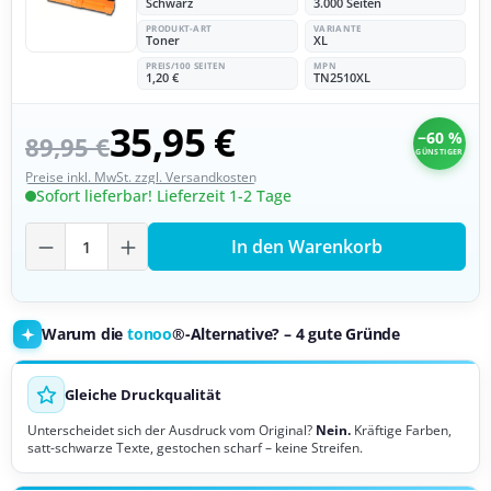
Schwarz
3.000 Seiten
PRODUKT-ART
VARIANTE
Toner
XL
PREIS/100 SEITEN
MPN
1,20 €
TN2510XL
35,95 €
−60 %
89,95 €
GÜNSTIGER
Preise inkl. MwSt. zzgl. Versandkosten
Sofort lieferbar! Lieferzeit 1-2 Tage
Produkt Anzahl: Gib den gewünschten Wer
In den Warenkorb
Warum die
tonoo
®-Alternative? – 4 gute Gründe
Gleiche Druckqualität
Unterscheidet sich der Ausdruck vom Original?
Nein.
Kräftige Farben,
satt-schwarze Texte, gestochen scharf – keine Streifen.