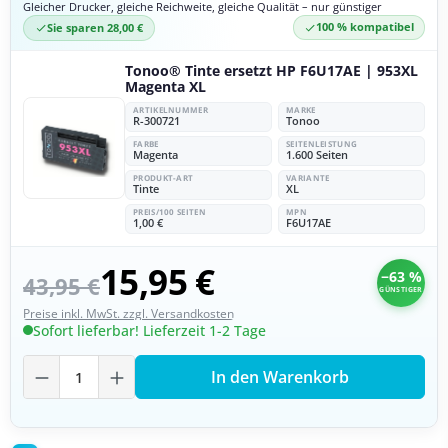
Gleicher Drucker, gleiche Reichweite, gleiche Qualität – nur günstiger
Sie sparen 28,00 €
100 % kompatibel
Tonoo® Tinte ersetzt HP F6U17AE | 953XL
Magenta XL
ARTIKELNUMMER
MARKE
R-300721
Tonoo
FARBE
SEITENLEISTUNG
Magenta
1.600 Seiten
PRODUKT-ART
VARIANTE
Tinte
XL
PREIS/100 SEITEN
MPN
1,00 €
F6U17AE
15,95 €
−63 %
43,95 €
GÜNSTIGER
Preise inkl. MwSt. zzgl. Versandkosten
Sofort lieferbar! Lieferzeit 1-2 Tage
Produkt Anzahl: Gib den gewünschten Wer
In den Warenkorb