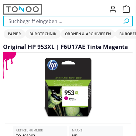
Zum Hauptinhalt springen
Ware
PAPIER
BÜROTECHNIK
ORDNEN & ARCHIVIEREN
BÜROBE
Original HP 953XL | F6U17AE Tinte Magenta
Bildergalerie überspringen
ARTIKELNUMMER
MARKE
TO-108262
HP