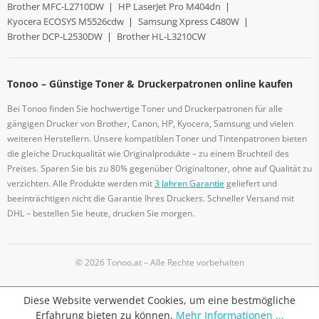
Brother MFC-L2710DW
|
HP LaserJet Pro M404dn
|
Kyocera ECOSYS M5526cdw
|
Samsung Xpress C480W
|
Brother DCP-L2530DW
|
Brother HL-L3210CW
Tonoo – Günstige Toner & Druckerpatronen online kaufen
Bei Tonoo finden Sie hochwertige Toner und Druckerpatronen für alle
gängigen Drucker von Brother, Canon, HP, Kyocera, Samsung und vielen
weiteren Herstellern. Unsere kompatiblen Toner und Tintenpatronen bieten
die gleiche Druckqualität wie Originalprodukte – zu einem Bruchteil des
Preises. Sparen Sie bis zu 80% gegenüber Originaltoner, ohne auf Qualität zu
verzichten. Alle Produkte werden mit
3 Jahren Garantie
geliefert und
beeinträchtigen nicht die Garantie Ihres Druckers. Schneller Versand mit
DHL – bestellen Sie heute, drucken Sie morgen.
© 2026 Tonoo.at – Alle Rechte vorbehalten
Diese Website verwendet Cookies, um eine bestmögliche
Erfahrung bieten zu können.
Mehr Informationen ...