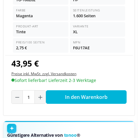
FARBE
SEITENLEISTUNG
Magenta
1.600 Seiten
PRODUKT-ART
VARIANTE
Tinte
XL
PREIS/100 SEITEN
MPN
2,75 €
F6U17AE
43,95 €
Preise inkl. MwSt. zzgl. Versandkosten
Sofort lieferbar! Lieferzeit 2-3 Werktage
Produkt Anzahl: Gib den gewünschten We
In den Warenkorb
Günstigere Alternative von
tonoo
®