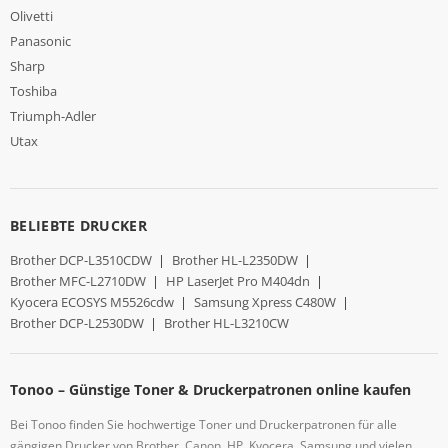
Olivetti
Panasonic
Sharp
Toshiba
Triumph-Adler
Utax
BELIEBTE DRUCKER
Brother DCP-L3510CDW
|
Brother HL-L2350DW
|
Brother MFC-L2710DW
|
HP LaserJet Pro M404dn
|
Kyocera ECOSYS M5526cdw
|
Samsung Xpress C480W
|
Brother DCP-L2530DW
|
Brother HL-L3210CW
Tonoo – Günstige Toner & Druckerpatronen online kaufen
Bei Tonoo finden Sie hochwertige Toner und Druckerpatronen für alle
gängigen Drucker von Brother, Canon, HP, Kyocera, Samsung und vielen