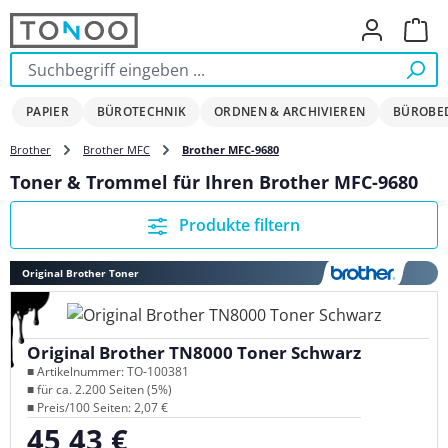
Zum Hauptinhalt springen
Ware
PAPIER
BÜROTECHNIK
ORDNEN & ARCHIVIEREN
BÜROBE
Brother
Brother MFC
Brother MFC-9680
Toner & Trommel für Ihren Brother MFC-9680
Produkte filtern
Original Brother Toner
Original Brother TN8000 Toner Schwarz
■ Artikelnummer: TO-100381
■ für ca. 2.200 Seiten (5%)
■ Preis/100 Seiten: 2,07 €
45,43 €
Regulärer Preis: