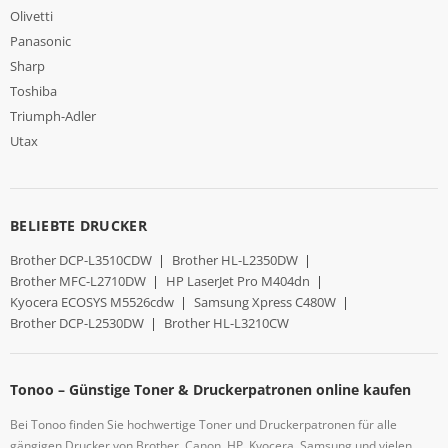
Olivetti
Panasonic
Sharp
Toshiba
Triumph-Adler
Utax
BELIEBTE DRUCKER
Brother DCP-L3510CDW
|
Brother HL-L2350DW
|
Brother MFC-L2710DW
|
HP LaserJet Pro M404dn
|
Kyocera ECOSYS M5526cdw
|
Samsung Xpress C480W
|
Brother DCP-L2530DW
|
Brother HL-L3210CW
Tonoo – Günstige Toner & Druckerpatronen online kaufen
Bei Tonoo finden Sie hochwertige Toner und Druckerpatronen für alle
gängigen Drucker von Brother, Canon, HP, Kyocera, Samsung und vielen