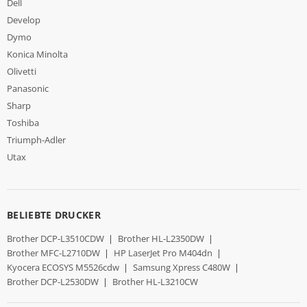
Dell
Develop
Dymo
Konica Minolta
Olivetti
Panasonic
Sharp
Toshiba
Triumph-Adler
Utax
BELIEBTE DRUCKER
Brother DCP-L3510CDW
|
Brother HL-L2350DW
|
Brother MFC-L2710DW
|
HP LaserJet Pro M404dn
|
Kyocera ECOSYS M5526cdw
|
Samsung Xpress C480W
|
Brother DCP-L2530DW
|
Brother HL-L3210CW