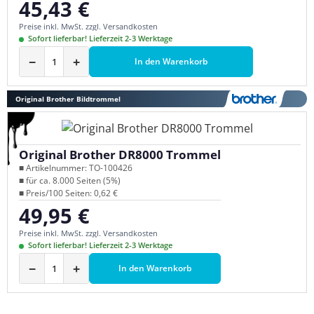
45,43 €
Regulärer Preis:
Preise inkl. MwSt. zzgl. Versandkosten
Sofort lieferbar! Lieferzeit 2-3 Werktage
−
+
In den Warenkorb
Original Brother Bildtrommel
Original Brother DR8000 Trommel
■ Artikelnummer: TO-100426
■ für ca. 8.000 Seiten (5%)
■ Preis/100 Seiten: 0,62 €
49,95 €
Regulärer Preis:
Preise inkl. MwSt. zzgl. Versandkosten
Sofort lieferbar! Lieferzeit 2-3 Werktage
−
+
In den Warenkorb