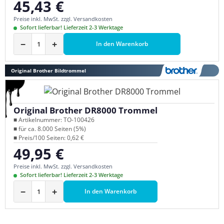
45,43 €
Regulärer Preis:
Preise inkl. MwSt. zzgl. Versandkosten
Sofort lieferbar! Lieferzeit 2-3 Werktage
−
+
In den Warenkorb
Original Brother Bildtrommel
Original Brother DR8000 Trommel
■ Artikelnummer: TO-100426
■ für ca. 8.000 Seiten (5%)
■ Preis/100 Seiten: 0,62 €
49,95 €
Regulärer Preis:
Preise inkl. MwSt. zzgl. Versandkosten
Sofort lieferbar! Lieferzeit 2-3 Werktage
−
+
In den Warenkorb