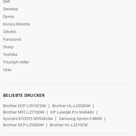
Dell
Develop
Dymo
Konica Minolta
Olivetti
Panasonic
Sharp
Toshiba
Triumph-Adler
Utax
BELIEBTE DRUCKER
Brother DCP-L3510CDW
|
Brother HL-L2350DW
|
Brother MFC-L2710DW
|
HP LaserJet Pro M404dn
|
Kyocera ECOSYS M5526cdw
|
Samsung Xpress C480W
|
Brother DCP-L2530DW
|
Brother HL-L3210CW