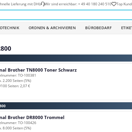
hnelle Lieferung mit DHL
Wir sind erreichbar:
+ 49 40 180 240 510
Top Kund
OTECHNIK
ORDNEN & ARCHIVIEREN
BÜROBEDARF
ETIK
2800
inal Brother TN8000 Toner Schwarz
kelnummer: TO-100381
a. 2.200 Seiten (5%)
/100 Seiten: 2,07 €
2800
inal Brother DR8000 Trommel
kelnummer: TO-100426
a. 8.000 Seiten (5%)