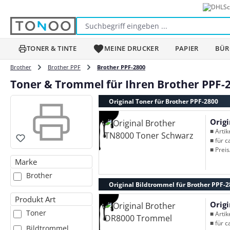
Sc
m Hauptinhalt springen
Zur Suche springen
Zur Hauptnavigation springen
TONER & TINTE
MEINE DRUCKER
PAPIER
BÜR
Brother
Brother PPF
Brother PPF-2800
Toner & Trommel für Ihren Brother PPF-
Original Toner für Brother PPF-2800
Orig
■ Arti
■ für c
■ Preis
Marke
Brother
Original Bildtrommel für Brother PPF-
Produkt Art
Orig
Toner
■ Arti
■ für c
Bildtrommel