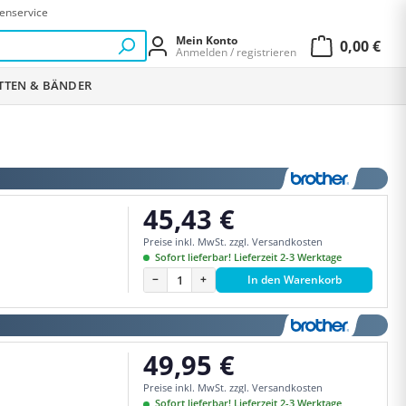
enservice
Mein Konto
0,00 €
Anmelden / registrieren
Warenkor
ETTEN & BÄNDER
45,43 €
Regulärer Preis:
Preise inkl. MwSt. zzgl. Versandkosten
Sofort lieferbar! Lieferzeit 2-3 Werktage
−
+
In den Warenkorb
49,95 €
Regulärer Preis:
Preise inkl. MwSt. zzgl. Versandkosten
Sofort lieferbar! Lieferzeit 2-3 Werktage