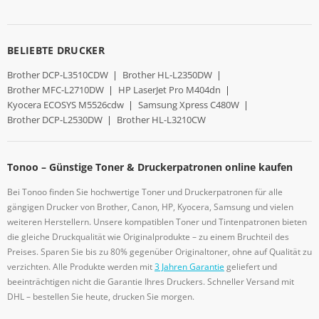
BELIEBTE DRUCKER
Brother DCP-L3510CDW
|
Brother HL-L2350DW
|
Brother MFC-L2710DW
|
HP LaserJet Pro M404dn
|
Kyocera ECOSYS M5526cdw
|
Samsung Xpress C480W
|
Brother DCP-L2530DW
|
Brother HL-L3210CW
Tonoo – Günstige Toner & Druckerpatronen online kaufen
Bei Tonoo finden Sie hochwertige Toner und Druckerpatronen für alle
gängigen Drucker von Brother, Canon, HP, Kyocera, Samsung und vielen
weiteren Herstellern. Unsere kompatiblen Toner und Tintenpatronen bieten
die gleiche Druckqualität wie Originalprodukte – zu einem Bruchteil des
Preises. Sparen Sie bis zu 80% gegenüber Originaltoner, ohne auf Qualität zu
verzichten. Alle Produkte werden mit
3 Jahren Garantie
geliefert und
beeinträchtigen nicht die Garantie Ihres Druckers. Schneller Versand mit
DHL – bestellen Sie heute, drucken Sie morgen.