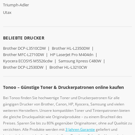
Triumph-Adler
Utax
BELIEBTE DRUCKER
Brother DCP-L3510CDW
|
Brother HL-L2350DW
|
Brother MFC-L2710DW
|
HP LaserJet Pro M404dn
|
Kyocera ECOSYS M5526cdw
|
Samsung Xpress C480W
|
Brother DCP-L2530DW
|
Brother HL-L3210CW
Tonoo – Günstige Toner & Druckerpatronen online kaufen
Bei Tonoo finden Sie hochwertige Toner und Druckerpatronen für alle
gängigen Drucker von Brother, Canon, HP, Kyocera, Samsung und vielen
weiteren Herstellern. Unsere kompatiblen Toner und Tintenpatronen bieten
die gleiche Druckqualität wie Originalprodukte – zu einem Bruchteil des
Preises. Sparen Sie bis zu 80% gegenüber Originaltoner, ohne auf Qualität zu
verzichten. Alle Produkte werden mit
3 Jahren Garantie
geliefert und