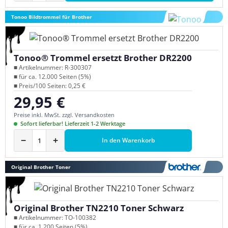
Tonoo Bildtrommel für Brother
Tonoo® Trommel ersetzt Brother DR2200
■ Artikelnummer: R-300307
■ für ca. 12.000 Seiten (5%)
■ Preis/100 Seiten: 0,25 €
29,95 €
Regulärer Preis:
Preise inkl. MwSt. zzgl. Versandkosten
Sofort lieferbar! Lieferzeit 1-2 Werktage
−
+
In den Warenkorb
Original Brother Toner
Original Brother TN2210 Toner Schwarz
■ Artikelnummer: TO-100382
■ für ca. 1.200 Seiten (5%)