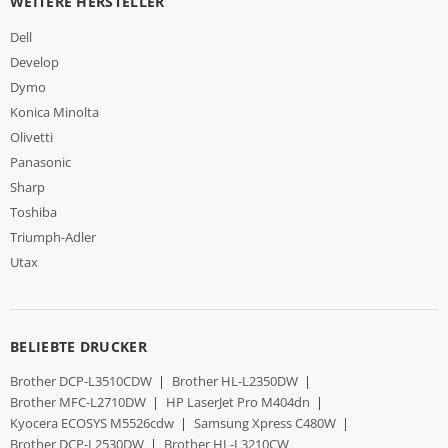
WEITERE HERSTELLER
Dell
Develop
Dymo
Konica Minolta
Olivetti
Panasonic
Sharp
Toshiba
Triumph-Adler
Utax
BELIEBTE DRUCKER
Brother DCP-L3510CDW
|
Brother HL-L2350DW
|
Brother MFC-L2710DW
|
HP LaserJet Pro M404dn
|
Kyocera ECOSYS M5526cdw
|
Samsung Xpress C480W
|
Brother DCP-L2530DW
|
Brother HL-L3210CW