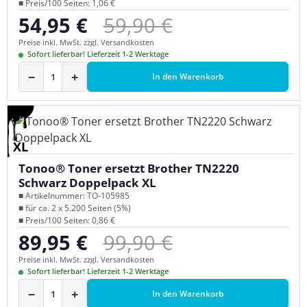
■ Preis/100 Seiten: 1,06 €
Regulärer Preis:
54,95 €
59,90 €
Verkaufspreis:
Preise inkl. MwSt. zzgl. Versandkosten
Sofort lieferbar! Lieferzeit 1-2 Werktage
−
+
In den Warenkorb
XL
Tonoo® Toner ersetzt Brother TN2220
Schwarz Doppelpack XL
■ Artikelnummer: TO-105985
■ für ca. 2 x 5.200 Seiten (5%)
■ Preis/100 Seiten: 0,86 €
Regulärer Preis:
89,95 €
99,90 €
Verkaufspreis:
Preise inkl. MwSt. zzgl. Versandkosten
Sofort lieferbar! Lieferzeit 1-2 Werktage
−
+
In den Warenkorb