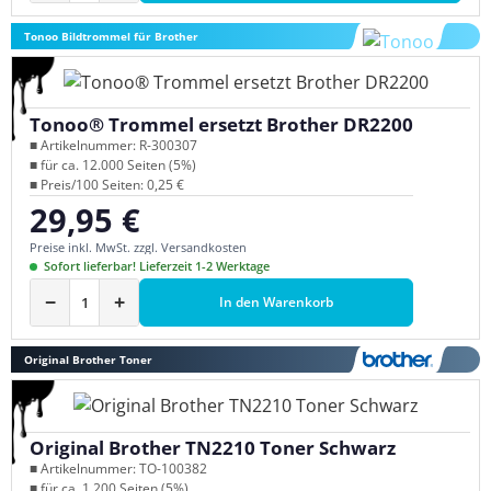
Tonoo Bildtrommel für Brother
Tonoo® Trommel ersetzt Brother DR2200
■ Artikelnummer: R-300307
■ für ca. 12.000 Seiten (5%)
■ Preis/100 Seiten: 0,25 €
29,95 €
Regulärer Preis:
Preise inkl. MwSt. zzgl. Versandkosten
Sofort lieferbar! Lieferzeit 1-2 Werktage
−
+
In den Warenkorb
Original Brother Toner
Original Brother TN2210 Toner Schwarz
■ Artikelnummer: TO-100382
■ für ca. 1.200 Seiten (5%)