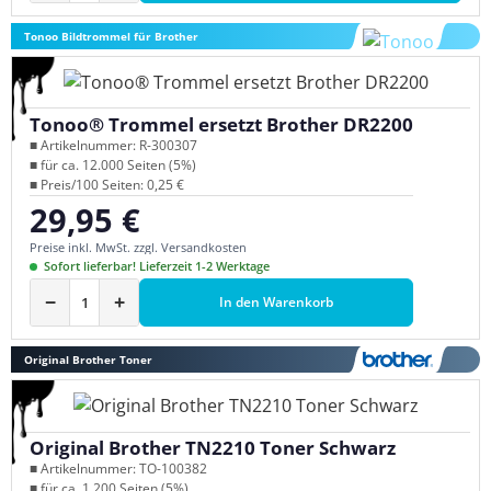
Tonoo Bildtrommel für Brother
Tonoo® Trommel ersetzt Brother DR2200
■ Artikelnummer: R-300307
■ für ca. 12.000 Seiten (5%)
■ Preis/100 Seiten: 0,25 €
29,95 €
Regulärer Preis:
Preise inkl. MwSt. zzgl. Versandkosten
Sofort lieferbar! Lieferzeit 1-2 Werktage
−
+
In den Warenkorb
Original Brother Toner
Original Brother TN2210 Toner Schwarz
■ Artikelnummer: TO-100382
■ für ca. 1.200 Seiten (5%)