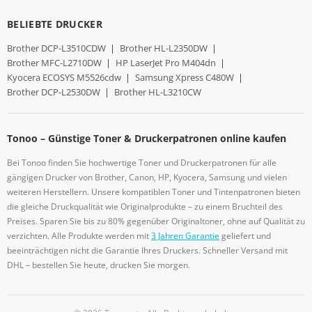
BELIEBTE DRUCKER
Brother DCP-L3510CDW
|
Brother HL-L2350DW
|
Brother MFC-L2710DW
|
HP LaserJet Pro M404dn
|
Kyocera ECOSYS M5526cdw
|
Samsung Xpress C480W
|
Brother DCP-L2530DW
|
Brother HL-L3210CW
Tonoo – Günstige Toner & Druckerpatronen online kaufen
Bei Tonoo finden Sie hochwertige Toner und Druckerpatronen für alle
gängigen Drucker von Brother, Canon, HP, Kyocera, Samsung und vielen
weiteren Herstellern. Unsere kompatiblen Toner und Tintenpatronen bieten
die gleiche Druckqualität wie Originalprodukte – zu einem Bruchteil des
Preises. Sparen Sie bis zu 80% gegenüber Originaltoner, ohne auf Qualität zu
verzichten. Alle Produkte werden mit
3 Jahren Garantie
geliefert und
beeinträchtigen nicht die Garantie Ihres Druckers. Schneller Versand mit
DHL – bestellen Sie heute, drucken Sie morgen.