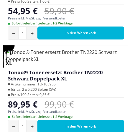
■ Preis/100 Seiten: 1,06 €
Regulärer Preis:
54,95 €
59,90 €
Verkaufspreis:
Preise inkl. MwSt. zzgl. Versandkosten
Sofort lieferbar! Lieferzeit 1-2 Werktage
−
+
In den Warenkorb
XL
Tonoo® Toner ersetzt Brother TN2220
Schwarz Doppelpack XL
■ Artikelnummer: TO-105985
■ für ca. 2 x 5.200 Seiten (5%)
■ Preis/100 Seiten: 0,86 €
Regulärer Preis:
89,95 €
99,90 €
Verkaufspreis:
Preise inkl. MwSt. zzgl. Versandkosten
Sofort lieferbar! Lieferzeit 1-2 Werktage
−
+
In den Warenkorb