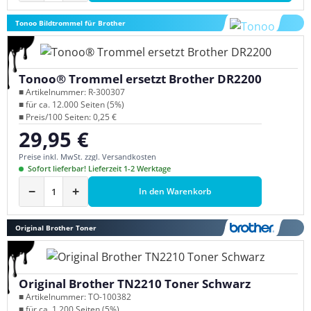
Tonoo Bildtrommel für Brother
Tonoo® Trommel ersetzt Brother DR2200
■ Artikelnummer: R-300307
■ für ca. 12.000 Seiten (5%)
■ Preis/100 Seiten: 0,25 €
29,95 €
Regulärer Preis:
Preise inkl. MwSt. zzgl. Versandkosten
Sofort lieferbar! Lieferzeit 1-2 Werktage
−
+
In den Warenkorb
Original Brother Toner
Original Brother TN2210 Toner Schwarz
■ Artikelnummer: TO-100382
■ für ca. 1.200 Seiten (5%)