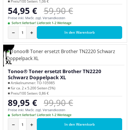
■ Preis/100 Seiten: 1,06 €
Regulärer Preis:
54,95 €
59,90 €
Verkaufspreis:
Preise inkl. MwSt. zzgl. Versandkosten
Sofort lieferbar! Lieferzeit 1-2 Werktage
−
+
In den Warenkorb
XL
Tonoo® Toner ersetzt Brother TN2220
Schwarz Doppelpack XL
■ Artikelnummer: TO-105985
■ für ca. 2 x 5.200 Seiten (5%)
■ Preis/100 Seiten: 0,86 €
Regulärer Preis:
89,95 €
99,90 €
Verkaufspreis:
Preise inkl. MwSt. zzgl. Versandkosten
Sofort lieferbar! Lieferzeit 1-2 Werktage
−
+
In den Warenkorb