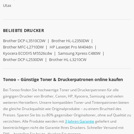
Utax
BELIEBTE DRUCKER
Brother DCP-L3510CDW
|
Brother HL-L2350DW
|
Brother MFC-L2710DW
|
HP LaserJet Pro M404dn
|
Kyocera ECOSYS M5526cdw
|
Samsung Xpress C480W
|
Brother DCP-L2530DW
|
Brother HL-L3210CW
Tonoo – Günstige Toner & Druckerpatronen online kaufen
Bei Tonoo finden Sie hochwertige Toner und Druckerpatronen für alle
gängigen Drucker von Brother, Canon, HP, Kyocera, Samsung und vielen
weiteren Herstellern. Unsere kompatiblen Toner und Tintenpatronen bieten
die gleiche Druckqualität wie Originalprodukte – zu einem Bruchteil des
Preises. Sparen Sie bis zu 80% gegenüber Originaltoner, ohne auf Qualität zu
verzichten. Alle Produkte werden mit
3 Jahren Garantie
geliefert und
beeinträchtigen nicht die Garantie Ihres Druckers. Schneller Versand mit
DHL – bestellen Sie heute, drucken Sie morgen.