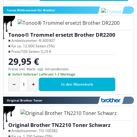
Tonoo Bildtrommel für Brother
Tonoo® Trommel ersetzt Brother DR2200
■ Artikelnummer: R-300307
■ für ca. 12.000 Seiten (5%)
■ Preis/100 Seiten: 0,25 €
29,95 €
Regulärer Preis:
Preise inkl. MwSt. zzgl. Versandkosten
Sofort lieferbar! Lieferzeit 1-2 Werktage
−
+
In den Warenkorb
Original Brother Toner
Original Brother TN2210 Toner Schwarz
■ Artikelnummer: TO-100382
■ für ca. 1.200 Seiten (5%)