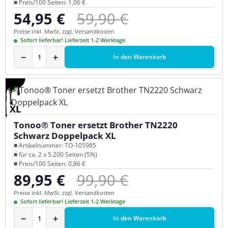
■ Preis/100 Seiten: 1,06 €
Regulärer Preis:
54,95 €
59,90 €
Verkaufspreis:
Preise inkl. MwSt. zzgl. Versandkosten
Sofort lieferbar! Lieferzeit 1-2 Werktage
−
+
In den Warenkorb
XL
Tonoo® Toner ersetzt Brother TN2220
Schwarz Doppelpack XL
■ Artikelnummer: TO-105985
■ für ca. 2 x 5.200 Seiten (5%)
■ Preis/100 Seiten: 0,86 €
Regulärer Preis:
89,95 €
99,90 €
Verkaufspreis:
Preise inkl. MwSt. zzgl. Versandkosten
Sofort lieferbar! Lieferzeit 1-2 Werktage
−
+
In den Warenkorb