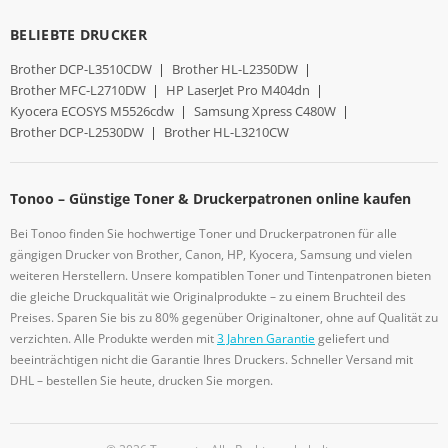
BELIEBTE DRUCKER
Brother DCP-L3510CDW
|
Brother HL-L2350DW
|
Brother MFC-L2710DW
|
HP LaserJet Pro M404dn
|
Kyocera ECOSYS M5526cdw
|
Samsung Xpress C480W
|
Brother DCP-L2530DW
|
Brother HL-L3210CW
Tonoo – Günstige Toner & Druckerpatronen online kaufen
Bei Tonoo finden Sie hochwertige Toner und Druckerpatronen für alle
gängigen Drucker von Brother, Canon, HP, Kyocera, Samsung und vielen
weiteren Herstellern. Unsere kompatiblen Toner und Tintenpatronen bieten
die gleiche Druckqualität wie Originalprodukte – zu einem Bruchteil des
Preises. Sparen Sie bis zu 80% gegenüber Originaltoner, ohne auf Qualität zu
verzichten. Alle Produkte werden mit
3 Jahren Garantie
geliefert und
beeinträchtigen nicht die Garantie Ihres Druckers. Schneller Versand mit
DHL – bestellen Sie heute, drucken Sie morgen.