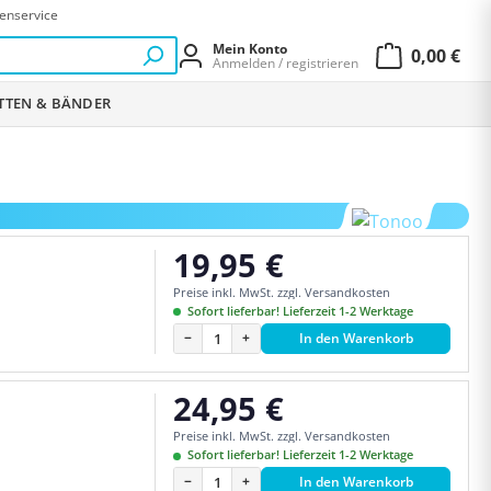
enservice
Mein Konto
0,00 €
Anmelden / registrieren
Warenkor
ETTEN & BÄNDER
19,95 €
Regulärer Preis:
Preise inkl. MwSt. zzgl. Versandkosten
Sofort lieferbar! Lieferzeit 1-2 Werktage
−
+
In den Warenkorb
24,95 €
Regulärer Preis:
Preise inkl. MwSt. zzgl. Versandkosten
Sofort lieferbar! Lieferzeit 1-2 Werktage
−
+
In den Warenkorb