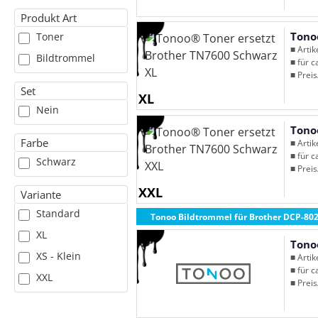
Produkt Art
Tono
Toner
■ Arti
Bildtrommel
■ für c
■ Preis
Set
XL
Nein
Tono
Farbe
■ Arti
■ für c
Schwarz
■ Preis
XXL
Variante
Standard
Tonoo Bildtrommel für Brother DCP-80
XL
Tono
XS - Klein
■ Arti
■ für c
XXL
■ Preis