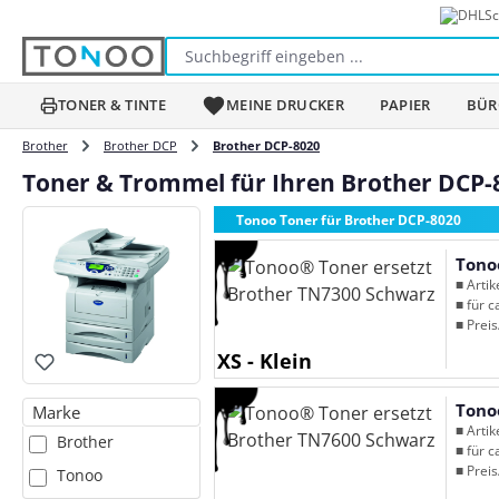
Sc
m Hauptinhalt springen
Zur Suche springen
Zur Hauptnavigation springen
TONER & TINTE
MEINE DRUCKER
PAPIER
BÜR
Brother
Brother DCP
Brother DCP-8020
Toner & Trommel für Ihren Brother DCP-
Tonoo Toner für Brother DCP-8020
Tono
■ Arti
■ für c
■ Preis
XS - Klein
Tono
Marke
■ Arti
Brother
■ für c
■ Preis
Tonoo