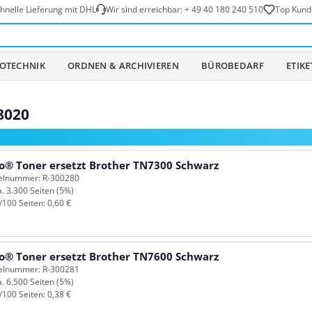
hnelle Lieferung mit DHL
Wir sind erreichbar:
+ 49 40 180 240 510
Top Kund
OTECHNIK
ORDNEN & ARCHIVIEREN
BÜROBEDARF
ETIK
8020
o® Toner ersetzt Brother TN7300 Schwarz
kelnummer: R-300280
a. 3.300 Seiten (5%)
/100 Seiten: 0,60 €
o® Toner ersetzt Brother TN7600 Schwarz
kelnummer: R-300281
a. 6.500 Seiten (5%)
/100 Seiten: 0,38 €