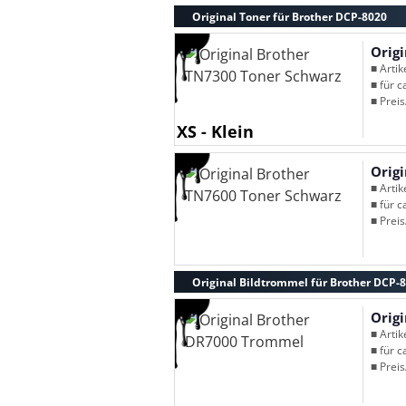
Original Toner für Brother DCP-8020
Orig
■ Arti
■ für c
■ Preis
XS - Klein
Orig
■ Arti
■ für c
■ Preis
Original Bildtrommel für Brother DCP-
Orig
■ Arti
■ für c
■ Preis