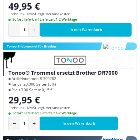
49,95 €
Regulärer Preis:
Preise inkl. MwSt. zzgl. Versandkosten
Sofort lieferbar! Lieferzeit 1-2 Werktage
−
+
In den Warenkorb
Tonoo Bildtrommel für Brother
Tonoo® Trommel ersetzt Brother DR7000
■ Artikelnummer: R-300282
■ für ca. 20.000 Seiten (5%)
■ Preis/100 Seiten: 0,15 €
29,95 €
Regulärer Preis:
Preise inkl. MwSt. zzgl. Versandkosten
Sofort lieferbar! Lieferzeit 1-2 Werktage
−
+
In den Warenkorb
Original Brother Toner