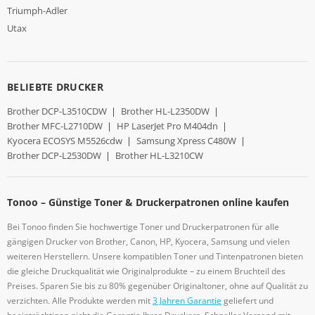
Triumph-Adler
Utax
BELIEBTE DRUCKER
Brother DCP-L3510CDW
|
Brother HL-L2350DW
|
Brother MFC-L2710DW
|
HP LaserJet Pro M404dn
|
Kyocera ECOSYS M5526cdw
|
Samsung Xpress C480W
|
Brother DCP-L2530DW
|
Brother HL-L3210CW
Tonoo – Günstige Toner & Druckerpatronen online kaufen
Bei Tonoo finden Sie hochwertige Toner und Druckerpatronen für alle
gängigen Drucker von Brother, Canon, HP, Kyocera, Samsung und vielen
weiteren Herstellern. Unsere kompatiblen Toner und Tintenpatronen bieten
die gleiche Druckqualität wie Originalprodukte – zu einem Bruchteil des
Preises. Sparen Sie bis zu 80% gegenüber Originaltoner, ohne auf Qualität zu
verzichten. Alle Produkte werden mit
3 Jahren Garantie
geliefert und