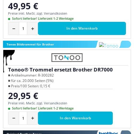
49,95 €
Regulärer Preis:
Preise inkl. MwSt. zzgl. Versandkosten
Sofort lieferbar! Lieferzeit 1-2 Werktage
−
+
In den Warenkorb
Tonoo Bildtrommel für Brother
Tonoo® Trommel ersetzt Brother DR7000
■ Artikelnummer: R-300282
■ für ca. 20.000 Seiten (5%)
■ Preis/100 Seiten: 0,15 €
29,95 €
Regulärer Preis:
Preise inkl. MwSt. zzgl. Versandkosten
Sofort lieferbar! Lieferzeit 1-2 Werktage
−
+
In den Warenkorb
Original Brother Toner