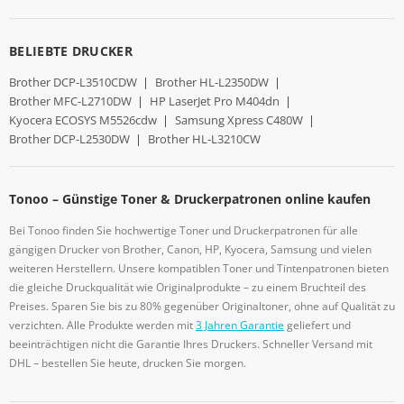
BELIEBTE DRUCKER
Brother DCP-L3510CDW
|
Brother HL-L2350DW
|
Brother MFC-L2710DW
|
HP LaserJet Pro M404dn
|
Kyocera ECOSYS M5526cdw
|
Samsung Xpress C480W
|
Brother DCP-L2530DW
|
Brother HL-L3210CW
Tonoo – Günstige Toner & Druckerpatronen online kaufen
Bei Tonoo finden Sie hochwertige Toner und Druckerpatronen für alle
gängigen Drucker von Brother, Canon, HP, Kyocera, Samsung und vielen
weiteren Herstellern. Unsere kompatiblen Toner und Tintenpatronen bieten
die gleiche Druckqualität wie Originalprodukte – zu einem Bruchteil des
Preises. Sparen Sie bis zu 80% gegenüber Originaltoner, ohne auf Qualität zu
verzichten. Alle Produkte werden mit
3 Jahren Garantie
geliefert und
beeinträchtigen nicht die Garantie Ihres Druckers. Schneller Versand mit
DHL – bestellen Sie heute, drucken Sie morgen.