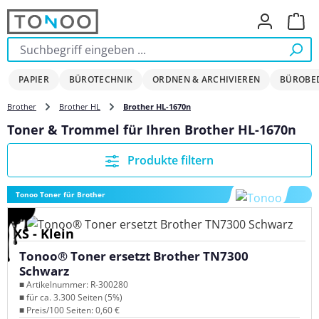
Zum Hauptinhalt springen
Ware
PAPIER
BÜROTECHNIK
ORDNEN & ARCHIVIEREN
BÜROBE
Brother
Brother HL
Brother HL-1670n
Toner & Trommel für Ihren Brother HL-1670n
Produkte filtern
Tonoo Toner für Brother
XS - Klein
Tonoo® Toner ersetzt Brother TN7300
Schwarz
■ Artikelnummer: R-300280
■ für ca. 3.300 Seiten (5%)
■ Preis/100 Seiten: 0,60 €