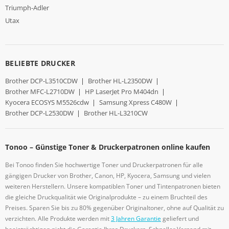
Triumph-Adler
Utax
BELIEBTE DRUCKER
Brother DCP-L3510CDW
|
Brother HL-L2350DW
|
Brother MFC-L2710DW
|
HP LaserJet Pro M404dn
|
Kyocera ECOSYS M5526cdw
|
Samsung Xpress C480W
|
Brother DCP-L2530DW
|
Brother HL-L3210CW
Tonoo – Günstige Toner & Druckerpatronen online kaufen
Bei Tonoo finden Sie hochwertige Toner und Druckerpatronen für alle
gängigen Drucker von Brother, Canon, HP, Kyocera, Samsung und vielen
weiteren Herstellern. Unsere kompatiblen Toner und Tintenpatronen bieten
die gleiche Druckqualität wie Originalprodukte – zu einem Bruchteil des
Preises. Sparen Sie bis zu 80% gegenüber Originaltoner, ohne auf Qualität zu
verzichten. Alle Produkte werden mit
3 Jahren Garantie
geliefert und