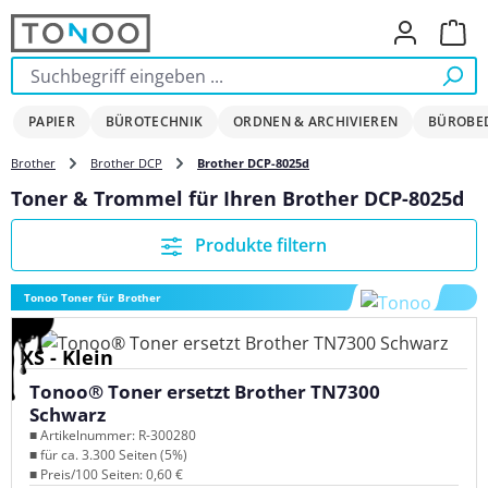
Zum Hauptinhalt springen
Ware
PAPIER
BÜROTECHNIK
ORDNEN & ARCHIVIEREN
BÜROBE
Brother
Brother DCP
Brother DCP-8025d
Toner & Trommel für Ihren Brother DCP-8025d
Produkte filtern
Tonoo Toner für Brother
XS - Klein
Tonoo® Toner ersetzt Brother TN7300
Schwarz
■ Artikelnummer: R-300280
■ für ca. 3.300 Seiten (5%)
■ Preis/100 Seiten: 0,60 €