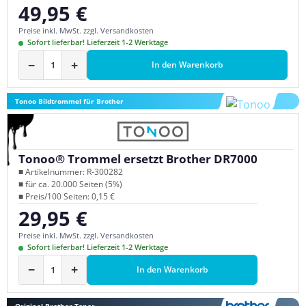
49,95 €
Regulärer Preis:
Preise inkl. MwSt. zzgl. Versandkosten
Sofort lieferbar! Lieferzeit 1-2 Werktage
−
+
In den Warenkorb
Tonoo Bildtrommel für Brother
Tonoo® Trommel ersetzt Brother DR7000
■ Artikelnummer: R-300282
■ für ca. 20.000 Seiten (5%)
■ Preis/100 Seiten: 0,15 €
29,95 €
Regulärer Preis:
Preise inkl. MwSt. zzgl. Versandkosten
Sofort lieferbar! Lieferzeit 1-2 Werktage
−
+
In den Warenkorb
Original Brother Toner