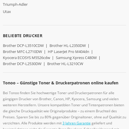
Triumph-Adler
Utax
BELIEBTE DRUCKER
Brother DCP-L3510CDW
|
Brother HL-L2350DW
|
Brother MFC-L2710DW
|
HP LaserJet Pro M404dn
|
Kyocera ECOSYS M5526cdw
|
Samsung Xpress C480W
|
Brother DCP-L2530DW
|
Brother HL-L3210CW
Tonoo – Günstige Toner & Druckerpatronen online kaufen
Bei Tonoo finden Sie hochwertige Toner und Druckerpatronen für alle
gängigen Drucker von Brother, Canon, HP, Kyocera, Samsung und vielen
weiteren Herstellern. Unsere kompatiblen Toner und Tintenpatronen bieten
die gleiche Druckqualität wie Originalprodukte – zu einem Bruchteil des
Preises. Sparen Sie bis zu 80% gegenüber Originaltoner, ohne auf Qualität zu
verzichten. Alle Produkte werden mit
3 Jahren Garantie
geliefert und