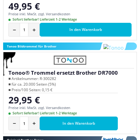
49,95 €
Regulärer Preis:
Preise inkl. MwSt. zzgl. Versandkosten
Sofort lieferbar! Lieferzeit 1-2 Werktage
−
+
In den Warenkorb
Tonoo Bildtrommel für Brother
Tonoo® Trommel ersetzt Brother DR7000
■ Artikelnummer: R-300282
■ für ca. 20.000 Seiten (5%)
■ Preis/100 Seiten: 0,15 €
29,95 €
Regulärer Preis:
Preise inkl. MwSt. zzgl. Versandkosten
Sofort lieferbar! Lieferzeit 1-2 Werktage
−
+
In den Warenkorb
Original Brother Toner