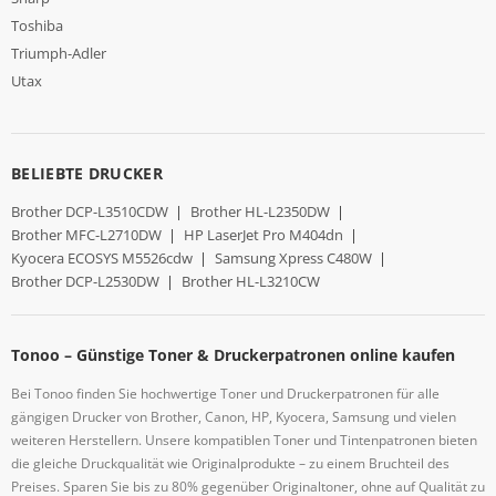
Toshiba
Triumph-Adler
Utax
BELIEBTE DRUCKER
Brother DCP-L3510CDW
|
Brother HL-L2350DW
|
Brother MFC-L2710DW
|
HP LaserJet Pro M404dn
|
Kyocera ECOSYS M5526cdw
|
Samsung Xpress C480W
|
Brother DCP-L2530DW
|
Brother HL-L3210CW
Tonoo – Günstige Toner & Druckerpatronen online kaufen
Bei Tonoo finden Sie hochwertige Toner und Druckerpatronen für alle
gängigen Drucker von Brother, Canon, HP, Kyocera, Samsung und vielen
weiteren Herstellern. Unsere kompatiblen Toner und Tintenpatronen bieten
die gleiche Druckqualität wie Originalprodukte – zu einem Bruchteil des
Preises. Sparen Sie bis zu 80% gegenüber Originaltoner, ohne auf Qualität zu