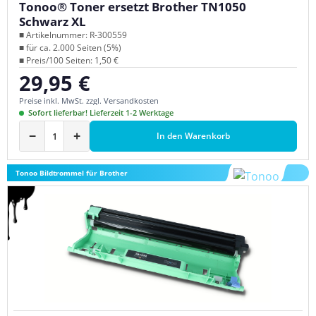
Tonoo® Toner ersetzt Brother TN1050
Schwarz XL
■ Artikelnummer: R-300559
■ für ca. 2.000 Seiten (5%)
■ Preis/100 Seiten: 1,50 €
29,95 €
Regulärer Preis:
Preise inkl. MwSt. zzgl. Versandkosten
Sofort lieferbar! Lieferzeit 1-2 Werktage
−
+
In den Warenkorb
Tonoo Bildtrommel für Brother