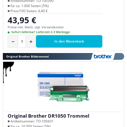
■ Artikelnummer: TO-100390
■ für ca. 1.000 Seiten (5%)
■ Preis/100 Seiten: 4,40 €
43,95 €
Regulärer Preis:
Preise inkl. MwSt. zzgl. Versandkosten
Sofort lieferbar! Lieferzeit 2-3 Werktage
−
+
In den Warenkorb
Original Brother Bildtrommel
Original Brother DR1050 Trommel
■ Artikelnummer: TO-100431
■ für ca. 10.000 Seiten (5%)