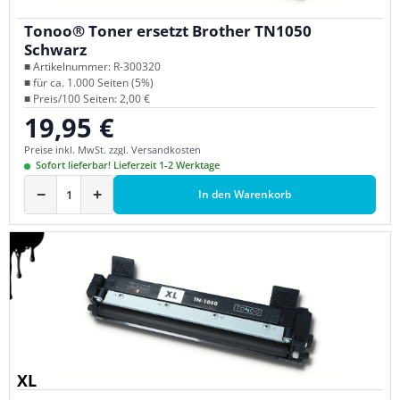
Tonoo® Toner ersetzt Brother TN1050
Schwarz
■ Artikelnummer: R-300320
■ für ca. 1.000 Seiten (5%)
■ Preis/100 Seiten: 2,00 €
19,95 €
Regulärer Preis:
Preise inkl. MwSt. zzgl. Versandkosten
Sofort lieferbar! Lieferzeit 1-2 Werktage
−
+
In den Warenkorb
XL