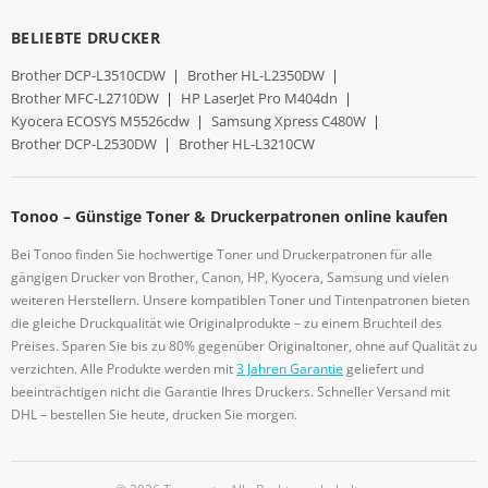
BELIEBTE DRUCKER
Brother DCP-L3510CDW
|
Brother HL-L2350DW
|
Brother MFC-L2710DW
|
HP LaserJet Pro M404dn
|
Kyocera ECOSYS M5526cdw
|
Samsung Xpress C480W
|
Brother DCP-L2530DW
|
Brother HL-L3210CW
Tonoo – Günstige Toner & Druckerpatronen online kaufen
Bei Tonoo finden Sie hochwertige Toner und Druckerpatronen für alle
gängigen Drucker von Brother, Canon, HP, Kyocera, Samsung und vielen
weiteren Herstellern. Unsere kompatiblen Toner und Tintenpatronen bieten
die gleiche Druckqualität wie Originalprodukte – zu einem Bruchteil des
Preises. Sparen Sie bis zu 80% gegenüber Originaltoner, ohne auf Qualität zu
verzichten. Alle Produkte werden mit
3 Jahren Garantie
geliefert und
beeinträchtigen nicht die Garantie Ihres Druckers. Schneller Versand mit
DHL – bestellen Sie heute, drucken Sie morgen.