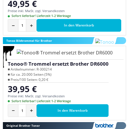
49,95 €
Regulärer Preis:
Preise inkl. MwSt. zzgl. Versandkosten
Sofort lieferbar! Lieferzeit 1-2 Werktage
−
+
In den Warenkorb
Tonoo Bildtrommel für Brother
Tonoo® Trommel ersetzt Brother DR6000
■ Artikelnummer: R-300214
■ für ca. 20.000 Seiten (5%)
■ Preis/100 Seiten: 0,20 €
39,95 €
Regulärer Preis:
Preise inkl. MwSt. zzgl. Versandkosten
Sofort lieferbar! Lieferzeit 1-2 Werktage
−
+
In den Warenkorb
Original Brother Toner