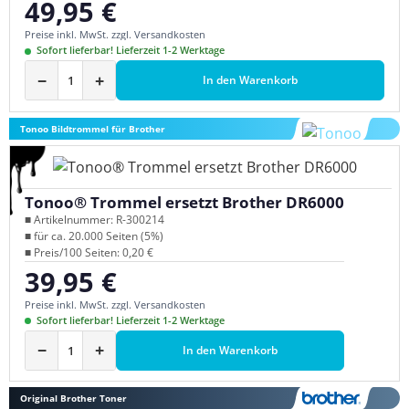
49,95 €
Regulärer Preis:
Preise inkl. MwSt. zzgl. Versandkosten
Sofort lieferbar! Lieferzeit 1-2 Werktage
−
+
In den Warenkorb
Tonoo Bildtrommel für Brother
Tonoo® Trommel ersetzt Brother DR6000
■ Artikelnummer: R-300214
■ für ca. 20.000 Seiten (5%)
■ Preis/100 Seiten: 0,20 €
39,95 €
Regulärer Preis:
Preise inkl. MwSt. zzgl. Versandkosten
Sofort lieferbar! Lieferzeit 1-2 Werktage
−
+
In den Warenkorb
Original Brother Toner