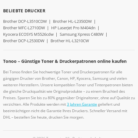
BELIEBTE DRUCKER
Brother DCP-L3510CDW
|
Brother HL-L2350DW
|
Brother MFC-L2710DW
|
HP LaserJet Pro M404dn
|
Kyocera ECOSYS M5526cdw
|
Samsung Xpress C480W
|
Brother DCP-L2530DW
|
Brother HL-L3210CW
Tonoo – Günstige Toner & Druckerpatronen online kaufen
Bei Tonoo finden Sie hochwertige Toner und Druckerpatronen für alle
gängigen Drucker von Brother, Canon, HP, Kyocera, Samsung und vielen
weiteren Herstellern. Unsere kompatiblen Toner und Tintenpatronen bieten
die gleiche Druckqualität wie Originalprodukte – zu einem Bruchteil des
Preises. Sparen Sie bis zu 80% gegenüber Originaltoner, ohne auf Qualität zu
verzichten. Alle Produkte werden mit
3 Jahren Garantie
geliefert und
beeinträchtigen nicht die Garantie Ihres Druckers. Schneller Versand mit
DHL – bestellen Sie heute, drucken Sie morgen.