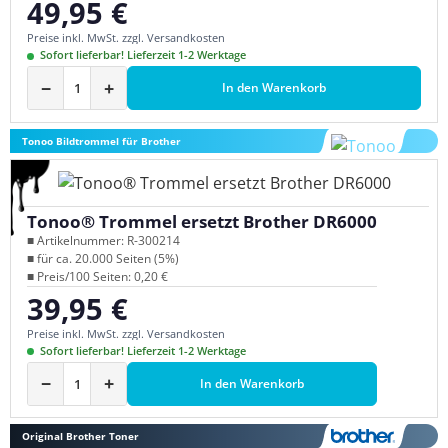
49,95 €
Regulärer Preis:
Preise inkl. MwSt. zzgl. Versandkosten
Sofort lieferbar! Lieferzeit 1-2 Werktage
−
+
In den Warenkorb
Tonoo Bildtrommel für Brother
Tonoo® Trommel ersetzt Brother DR6000
■ Artikelnummer: R-300214
■ für ca. 20.000 Seiten (5%)
■ Preis/100 Seiten: 0,20 €
39,95 €
Regulärer Preis:
Preise inkl. MwSt. zzgl. Versandkosten
Sofort lieferbar! Lieferzeit 1-2 Werktage
−
+
In den Warenkorb
Original Brother Toner