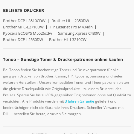
BELIEBTE DRUCKER
Brother DCP-L3510CDW
|
Brother HL-L2350DW
|
Brother MFC-L2710DW
|
HP LaserJet Pro M404dn
|
Kyocera ECOSYS M5526cdw
|
Samsung Xpress C480W
|
Brother DCP-L2530DW
|
Brother HL-L3210CW
Tonoo – Günstige Toner & Druckerpatronen online kaufen
Bei Tonoo finden Sie hochwertige Toner und Druckerpatronen für alle
gängigen Drucker von Brother, Canon, HP, Kyocera, Samsung und vielen
weiteren Herstellern. Unsere kompatiblen Toner und Tintenpatronen bieten
die gleiche Druckqualität wie Originalprodukte – zu einem Bruchteil des
Preises. Sparen Sie bis zu 80% gegenüber Originaltoner, ohne auf Qualität zu
verzichten. Alle Produkte werden mit
3 Jahren Garantie
geliefert und
beeinträchtigen nicht die Garantie Ihres Druckers. Schneller Versand mit
DHL – bestellen Sie heute, drucken Sie morgen.