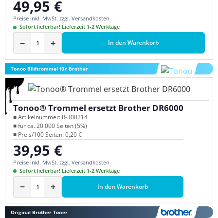
49,95 €
Regulärer Preis:
Preise inkl. MwSt. zzgl. Versandkosten
Sofort lieferbar! Lieferzeit 1-2 Werktage
−
+
In den Warenkorb
Tonoo Bildtrommel für Brother
Tonoo® Trommel ersetzt Brother DR6000
■ Artikelnummer: R-300214
■ für ca. 20.000 Seiten (5%)
■ Preis/100 Seiten: 0,20 €
39,95 €
Regulärer Preis:
Preise inkl. MwSt. zzgl. Versandkosten
Sofort lieferbar! Lieferzeit 1-2 Werktage
−
+
In den Warenkorb
Original Brother Toner