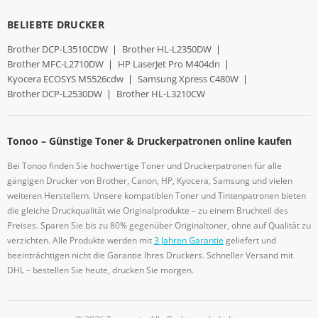
BELIEBTE DRUCKER
Brother DCP-L3510CDW
|
Brother HL-L2350DW
|
Brother MFC-L2710DW
|
HP LaserJet Pro M404dn
|
Kyocera ECOSYS M5526cdw
|
Samsung Xpress C480W
|
Brother DCP-L2530DW
|
Brother HL-L3210CW
Tonoo – Günstige Toner & Druckerpatronen online kaufen
Bei Tonoo finden Sie hochwertige Toner und Druckerpatronen für alle
gängigen Drucker von Brother, Canon, HP, Kyocera, Samsung und vielen
weiteren Herstellern. Unsere kompatiblen Toner und Tintenpatronen bieten
die gleiche Druckqualität wie Originalprodukte – zu einem Bruchteil des
Preises. Sparen Sie bis zu 80% gegenüber Originaltoner, ohne auf Qualität zu
verzichten. Alle Produkte werden mit
3 Jahren Garantie
geliefert und
beeinträchtigen nicht die Garantie Ihres Druckers. Schneller Versand mit
DHL – bestellen Sie heute, drucken Sie morgen.