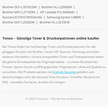
Brother DCP-L3510CDW
|
Brother HL-L2350DW
|
Brother MFC-L2710DW
|
HP LaserJet Pro M404dn
|
Kyocera ECOSYS M5526cdw
|
Samsung Xpress C480W
|
Brother DCP-L2530DW
|
Brother HL-L3210CW
Tonoo – Günstige Toner & Druckerpatronen online kaufen
Bei Tonoo finden Sie hochwertige Toner und Druckerpatronen für alle
gängigen Drucker von Brother, Canon, HP, Kyocera, Samsung und vielen
weiteren Herstellern. Unsere kompatiblen Toner und Tintenpatronen bieten
die gleiche Druckqualität wie Originalprodukte – zu einem Bruchteil des
Preises. Sparen Sie bis zu 80% gegenüber Originaltoner, ohne auf Qualität zu
verzichten. Alle Produkte werden mit
3 Jahren Garantie
geliefert und
beeinträchtigen nicht die Garantie Ihres Druckers. Schneller Versand mit
DHL – bestellen Sie heute, drucken Sie morgen.
© 2026 Tonoo.at – Alle Rechte vorbehalten