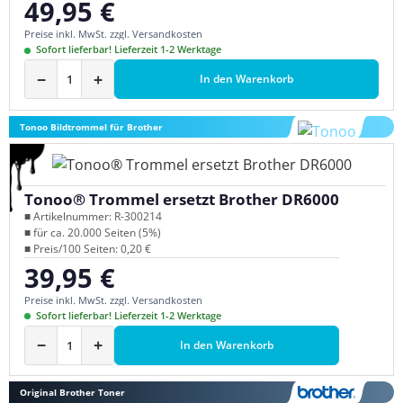
49,95 €
Regulärer Preis:
Preise inkl. MwSt. zzgl. Versandkosten
Sofort lieferbar! Lieferzeit 1-2 Werktage
−
+
In den Warenkorb
Tonoo Bildtrommel für Brother
Tonoo® Trommel ersetzt Brother DR6000
■ Artikelnummer: R-300214
■ für ca. 20.000 Seiten (5%)
■ Preis/100 Seiten: 0,20 €
39,95 €
Regulärer Preis:
Preise inkl. MwSt. zzgl. Versandkosten
Sofort lieferbar! Lieferzeit 1-2 Werktage
−
+
In den Warenkorb
Original Brother Toner