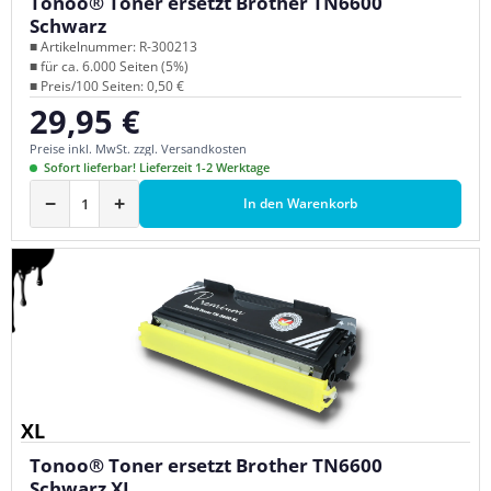
Tonoo® Toner ersetzt Brother TN6600
Schwarz
■ Artikelnummer: R-300213
■ für ca. 6.000 Seiten (5%)
■ Preis/100 Seiten: 0,50 €
29,95 €
Regulärer Preis:
Preise inkl. MwSt. zzgl. Versandkosten
Sofort lieferbar! Lieferzeit 1-2 Werktage
−
+
In den Warenkorb
XL
Tonoo® Toner ersetzt Brother TN6600
Schwarz XL