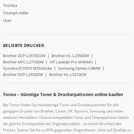
Toshiba
Triumph-Adler
Utax
BELIEBTE DRUCKER
Brother DCP-L3510CDW
|
Brother HL-L2350DW
|
Brother MFC-L2710DW
|
HP LaserJet Pro M404dn
|
Kyocera ECOSYS M5526cdw
|
Samsung Xpress C480W
|
Brother DCP-L2530DW
|
Brother HL-L3210CW
Tonoo – Günstige Toner & Druckerpatronen online kaufen
Bei Tonoo finden Sie hochwertige Toner und Druckerpatronen für alle
gängigen Drucker von Brother, Canon, HP, Kyocera, Samsung und vielen
weiteren Herstellern. Unsere kompatiblen Toner und Tintenpatronen bieten
die gleiche Druckqualität wie Originalprodukte – zu einem Bruchteil des
Preises. Sparen Sie bis zu 80% gegenüber Originaltoner, ohne auf Qualität zu