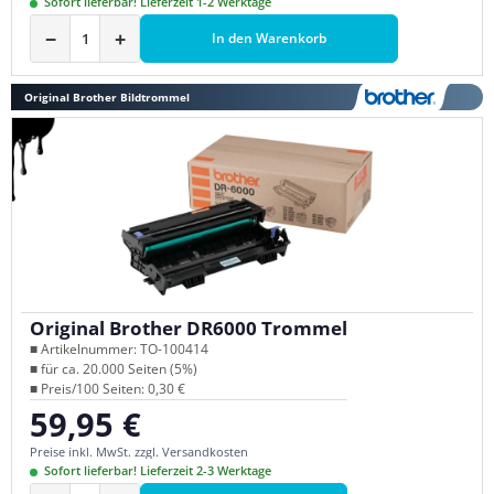
Sofort lieferbar! Lieferzeit 1-2 Werktage
−
+
In den Warenkorb
Original Brother Bildtrommel
Original Brother DR6000 Trommel
■ Artikelnummer: TO-100414
■ für ca. 20.000 Seiten (5%)
■ Preis/100 Seiten: 0,30 €
59,95 €
Regulärer Preis:
Preise inkl. MwSt. zzgl. Versandkosten
Sofort lieferbar! Lieferzeit 2-3 Werktage