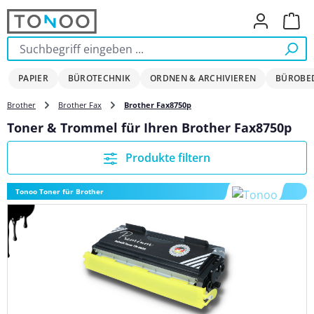
Zum Hauptinhalt springen
Ware
PAPIER
BÜROTECHNIK
ORDNEN & ARCHIVIEREN
BÜROBE
Brother
Brother Fax
Brother Fax8750p
Toner & Trommel für Ihren Brother Fax8750p
Produkte filtern
Tonoo Toner für Brother