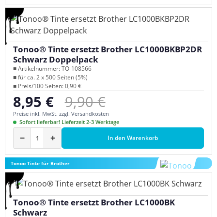
Tonoo® Tinte ersetzt Brother LC1000BKBP2DR
Schwarz Doppelpack
■ Artikelnummer: TO-108566
■ für ca. 2 x 500 Seiten (5%)
■ Preis/100 Seiten: 0,90 €
Regulärer Preis:
8,95 €
9,90 €
Verkaufspreis:
Preise inkl. MwSt. zzgl. Versandkosten
Sofort lieferbar! Lieferzeit 2-3 Werktage
−
+
In den Warenkorb
Tonoo Tinte für Brother
Tonoo® Tinte ersetzt Brother LC1000BK
Schwarz