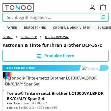
Zum Hauptinhalt springen
Ware
PAPIER
BÜROTECHNIK
ORDNEN & ARCHIVIEREN
BÜROBE
Brother
Brother DCP
Brother DCP-357c
Patronen & Tinte für Ihren Brother DCP-357c
Produkte filtern
Tonoo Tinte für Brother
Tonoo® Tinte ersetzt Brother LC1000VALBPDR
BK/C/M/Y Spar Set
■ Artikelnummer: TO-108567
■ für ca. 1 x 500 & 3 x 400 Seiten (5%)