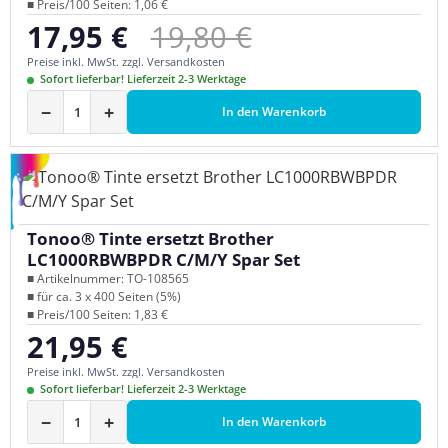
■ Preis/100 Seiten: 1,06 €
Regulärer Preis:
17,95 €
19,80 €
Verkaufspreis:
Preise inkl. MwSt. zzgl. Versandkosten
Sofort lieferbar! Lieferzeit 2-3 Werktage
−
+
In den Warenkorb
Tonoo® Tinte ersetzt Brother
LC1000RBWBPDR C/M/Y Spar Set
■ Artikelnummer: TO-108565
■ für ca. 3 x 400 Seiten (5%)
■ Preis/100 Seiten: 1,83 €
21,95 €
Regulärer Preis:
Preise inkl. MwSt. zzgl. Versandkosten
Sofort lieferbar! Lieferzeit 2-3 Werktage
−
+
In den Warenkorb