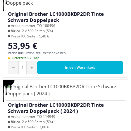
Original Brother LC1000BKBP2DR Tinte
Schwarz Doppelpack
■ Artikelnummer: TO-100496
■ für ca. 2 x 500 Seiten (5%)
■ Preis/100 Seiten: 5,40 €
53,95 €
Regulärer Preis:
Preise inkl. MwSt. zzgl. Versandkosten
Lieferzeit 5-7 Tage
−
+
In den Warenkorb
Original Brother LC1000BKBP2DR Tinte
Schwarz Doppelpack ( 2024 )
■ Artikelnummer: TO-114949
■ für ca. 2 x 500 Seiten (5%)
■ Preis/100 Seiten: 2,00 €