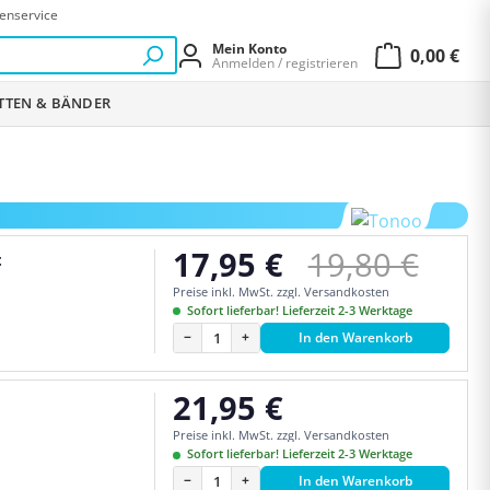
enservice
Mein Konto
0,00 €
Anmelden / registrieren
Warenkor
ETTEN & BÄNDER
Regulärer Pr
17,95 €
19,80 €
t
Verkaufspreis:
Preise inkl. MwSt. zzgl. Versandkosten
Sofort lieferbar! Lieferzeit 2-3 Werktage
−
+
In den Warenkorb
21,95 €
Regulärer Preis:
Preise inkl. MwSt. zzgl. Versandkosten
Sofort lieferbar! Lieferzeit 2-3 Werktage
−
+
In den Warenkorb