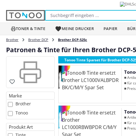
Sc
m Hauptinhalt springen
Zur Suche springen
Zur Hauptnavigation springen
TONER & TINTE
MEINE DRUCKER
PAPIER
BÜR
Brother
Brother DCP
Brother DCP-525c
Patronen & Tinte für Ihren Brother DCP-
Tonoo Tinte Sparset für Brother DCP-52
Tono
■ Arti
■ für c
■ Preis
Marke
Brother
Tono
Tonoo
■ Arti
■ für c
Produkt Art
■ Preis
Tinte