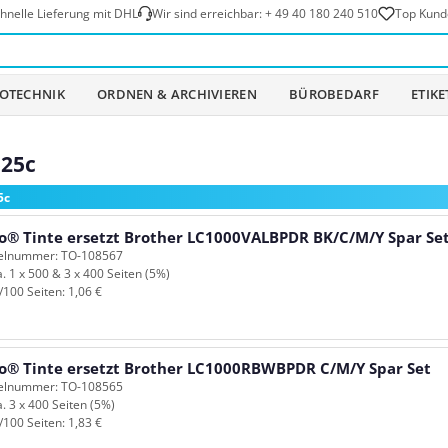
hnelle Lieferung mit DHL
Wir sind erreichbar:
+ 49 40 180 240 510
Top Kund
OTECHNIK
ORDNEN & ARCHIVIEREN
BÜROBEDARF
ETIK
525c
5c
o® Tinte ersetzt Brother LC1000VALBPDR BK/C/M/Y Spar Se
kelnummer: TO-108567
a. 1 x 500 & 3 x 400 Seiten (5%)
/100 Seiten: 1,06 €
o® Tinte ersetzt Brother LC1000RBWBPDR C/M/Y Spar Set
kelnummer: TO-108565
a. 3 x 400 Seiten (5%)
/100 Seiten: 1,83 €