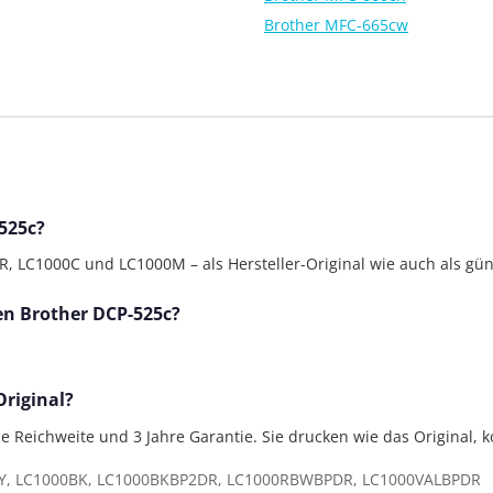
Brother MFC-665cw
525c?
LC1000C und LC1000M – als Hersteller-Original wie auch als güns
den Brother DCP-525c?
Original?
lle Reichweite und 3 Jahre Garantie. Sie drucken wie das Original, 
Y, LC1000BK, LC1000BKBP2DR, LC1000RBWBPDR, LC1000VALBPDR