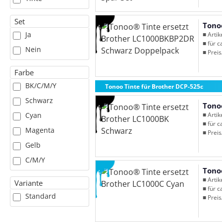
Set
Tono
Ja
■ Arti
■ für c
Nein
■ Preis
Farbe
BK/C/M/Y
Tonoo Tinte für Brother DCP-525c
Schwarz
Tono
■ Arti
Cyan
■ für c
Magenta
■ Preis
Gelb
C/M/Y
Tono
■ Arti
Variante
■ für c
Standard
■ Preis