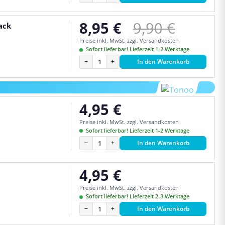
Regulärer Pre
8,95 €
9,90 €
ack
Verkaufspreis:
Preise inkl. MwSt. zzgl. Versandkosten
Sofort lieferbar! Lieferzeit 1-2 Werktage
−
+
In den Warenkorb
4,95 €
Regulärer Preis:
Preise inkl. MwSt. zzgl. Versandkosten
Sofort lieferbar! Lieferzeit 1-2 Werktage
−
+
In den Warenkorb
4,95 €
Regulärer Preis:
Preise inkl. MwSt. zzgl. Versandkosten
Sofort lieferbar! Lieferzeit 2-3 Werktage
−
+
In den Warenkorb