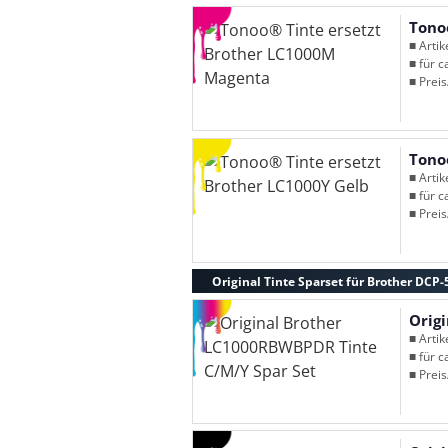
Tono
■ Arti
■ für c
■ Preis
Tono
■ Arti
■ für c
■ Preis
Original Tinte Sparset für Brother DCP-
Orig
■ Arti
■ für c
■ Preis