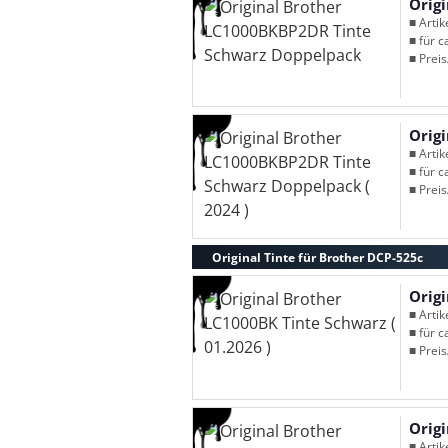
Orig
■ Arti
■ für c
■ Preis
Orig
■ Arti
■ für c
■ Preis
Original Tinte für Brother DCP-525c
Origi
■ Arti
■ für c
■ Preis
Origi
■ Arti