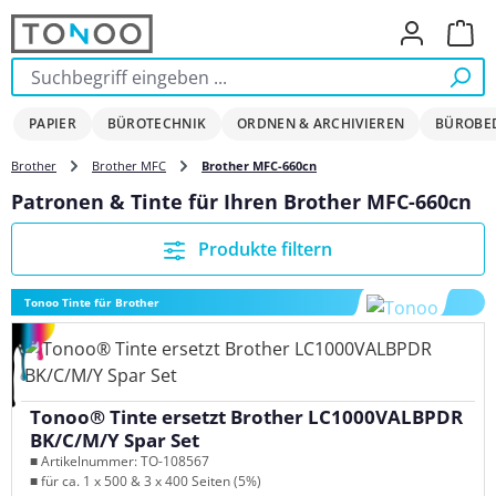
Zum Hauptinhalt springen
Ware
PAPIER
BÜROTECHNIK
ORDNEN & ARCHIVIEREN
BÜROBE
Brother
Brother MFC
Brother MFC-660cn
Patronen & Tinte für Ihren Brother MFC-660cn
Produkte filtern
Tonoo Tinte für Brother
Tonoo® Tinte ersetzt Brother LC1000VALBPDR
BK/C/M/Y Spar Set
■ Artikelnummer: TO-108567
■ für ca. 1 x 500 & 3 x 400 Seiten (5%)