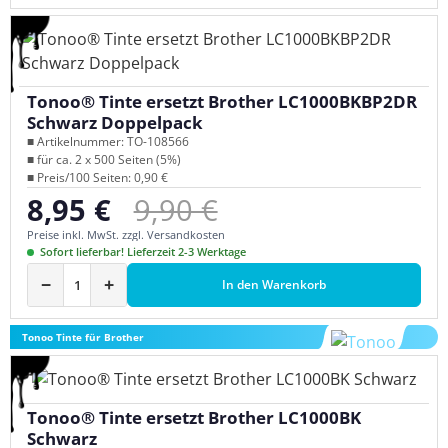
Tonoo® Tinte ersetzt Brother LC1000BKBP2DR
Schwarz Doppelpack
■ Artikelnummer: TO-108566
■ für ca. 2 x 500 Seiten (5%)
■ Preis/100 Seiten: 0,90 €
Regulärer Preis:
8,95 €
9,90 €
Verkaufspreis:
Preise inkl. MwSt. zzgl. Versandkosten
Sofort lieferbar! Lieferzeit 2-3 Werktage
−
+
In den Warenkorb
Tonoo Tinte für Brother
Tonoo® Tinte ersetzt Brother LC1000BK
Schwarz