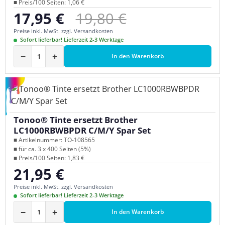
■ Preis/100 Seiten: 1,06 €
Regulärer Preis:
17,95 €
19,80 €
Verkaufspreis:
Preise inkl. MwSt. zzgl. Versandkosten
Sofort lieferbar! Lieferzeit 2-3 Werktage
−
+
In den Warenkorb
Tonoo® Tinte ersetzt Brother
LC1000RBWBPDR C/M/Y Spar Set
■ Artikelnummer: TO-108565
■ für ca. 3 x 400 Seiten (5%)
■ Preis/100 Seiten: 1,83 €
21,95 €
Regulärer Preis:
Preise inkl. MwSt. zzgl. Versandkosten
Sofort lieferbar! Lieferzeit 2-3 Werktage
−
+
In den Warenkorb