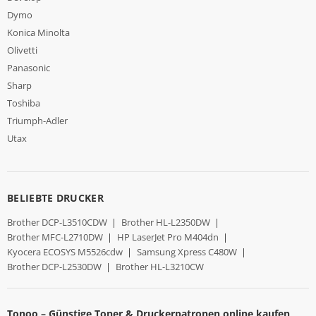
Dymo
Konica Minolta
Olivetti
Panasonic
Sharp
Toshiba
Triumph-Adler
Utax
BELIEBTE DRUCKER
Brother DCP-L3510CDW
|
Brother HL-L2350DW
|
Brother MFC-L2710DW
|
HP LaserJet Pro M404dn
|
Kyocera ECOSYS M5526cdw
|
Samsung Xpress C480W
|
Brother DCP-L2530DW
|
Brother HL-L3210CW
Tonoo – Günstige Toner & Druckerpatronen online kaufen