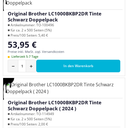
Original Brother LC1000BKBP2DR Tinte
Schwarz Doppelpack
■ Artikelnummer: TO-100496
■ für ca. 2 x 500 Seiten (5%)
■ Preis/100 Seiten: 5,40 €
53,95 €
Regulärer Preis:
Preise inkl. MwSt. zzgl. Versandkosten
Lieferzeit 5-7 Tage
−
+
In den Warenkorb
Original Brother LC1000BKBP2DR Tinte
Schwarz Doppelpack ( 2024 )
■ Artikelnummer: TO-114949
■ für ca. 2 x 500 Seiten (5%)
■ Preis/100 Seiten: 2,00 €