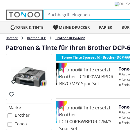
Sc
m Hauptinhalt springen
Zur Suche springen
Zur Hauptnavigation springen
TONER & TINTE
MEINE DRUCKER
PAPIER
BÜR
Brother
Brother DCP
Brother DCP-660cn
Patronen & Tinte für Ihren Brother DCP-
Tonoo Tinte Sparset für Brother DCP-66
Tono
■ Arti
■ für c
■ Preis
Tono
Marke
■ Arti
Brother
■ für c
■ Preis
Tonoo