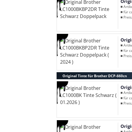
Orig
■ Arti
■ für c
■ Preis
Orig
■ Arti
■ für c
■ Preis
Original Tinte für Brother DCP-660cn
Origi
■ Arti
■ für c
■ Preis
Origi
■ Arti