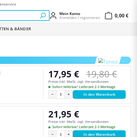
enservice
Mein Konto
0,00 €
Anmelden / registrieren
Warenkor
ETTEN & BÄNDER
Regulärer Pr
17,95 €
19,80 €
t
Verkaufspreis:
Preise inkl. MwSt. zzgl. Versandkosten
Sofort lieferbar! Lieferzeit 2-3 Werktage
−
+
In den Warenkorb
21,95 €
Regulärer Preis:
Preise inkl. MwSt. zzgl. Versandkosten
Sofort lieferbar! Lieferzeit 2-3 Werktage
−
+
In den Warenkorb