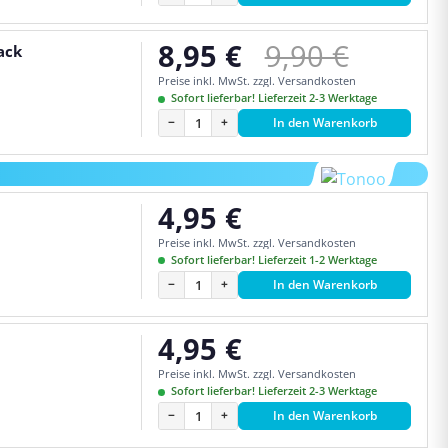
Regulärer Pre
8,95 €
9,90 €
ack
Verkaufspreis:
Preise inkl. MwSt. zzgl. Versandkosten
Sofort lieferbar! Lieferzeit 2-3 Werktage
−
+
In den Warenkorb
4,95 €
Regulärer Preis:
Preise inkl. MwSt. zzgl. Versandkosten
Sofort lieferbar! Lieferzeit 1-2 Werktage
−
+
In den Warenkorb
4,95 €
Regulärer Preis:
Preise inkl. MwSt. zzgl. Versandkosten
Sofort lieferbar! Lieferzeit 2-3 Werktage
−
+
In den Warenkorb