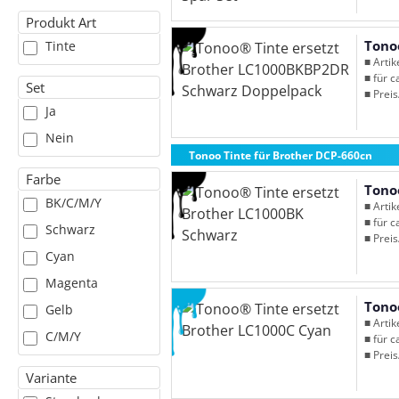
Produkt Art
Tono
Tinte
■ Arti
■ für c
Set
■ Preis
Ja
Nein
Tonoo Tinte für Brother DCP-660cn
Farbe
Tono
BK/C/M/Y
■ Arti
■ für c
Schwarz
■ Preis
Cyan
Magenta
Tono
Gelb
■ Arti
C/M/Y
■ für c
■ Preis
Variante