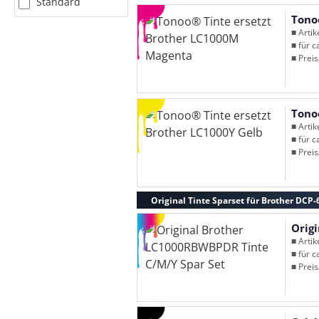
Standard
Tono
■ Arti
■ für c
■ Preis
Tono
■ Arti
■ für c
■ Preis
Original Tinte Sparset für Brother DCP
Orig
■ Arti
■ für c
■ Preis