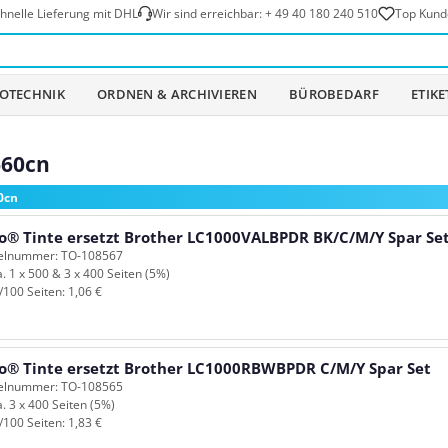
hnelle Lieferung mit DHL
Wir sind erreichbar:
+ 49 40 180 240 510
Top Kund
OTECHNIK
ORDNEN & ARCHIVIEREN
BÜROBEDARF
ETIK
660cn
0cn
o® Tinte ersetzt Brother LC1000VALBPDR BK/C/M/Y Spar Se
kelnummer: TO-108567
a. 1 x 500 & 3 x 400 Seiten (5%)
/100 Seiten: 1,06 €
o® Tinte ersetzt Brother LC1000RBWBPDR C/M/Y Spar Set
kelnummer: TO-108565
a. 3 x 400 Seiten (5%)
/100 Seiten: 1,83 €