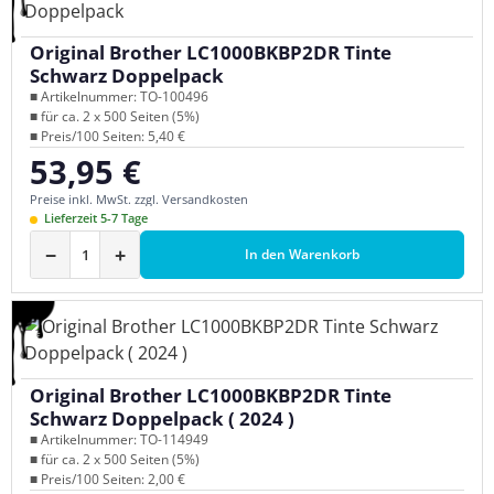
Original Brother LC1000BKBP2DR Tinte
Schwarz Doppelpack
■ Artikelnummer: TO-100496
■ für ca. 2 x 500 Seiten (5%)
■ Preis/100 Seiten: 5,40 €
53,95 €
Regulärer Preis:
Preise inkl. MwSt. zzgl. Versandkosten
Lieferzeit 5-7 Tage
−
+
In den Warenkorb
Original Brother LC1000BKBP2DR Tinte
Schwarz Doppelpack ( 2024 )
■ Artikelnummer: TO-114949
■ für ca. 2 x 500 Seiten (5%)
■ Preis/100 Seiten: 2,00 €