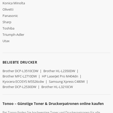
Konica Minolta
Olivetti
Panasonic
Sharp
Toshiba
Triumph-Adler
Utax
BELIEBTE DRUCKER
Brother DCP-L3510CDW
|
Brother HL-L2350DW
|
Brother MFC-L2710DW
|
HP LaserJet Pro M404dn
|
Kyocera ECOSYS M5526cdw
|
Samsung Xpress C480W
|
Brother DCP-L2530DW
|
Brother HL-L3210CW
Tonoo – Günstige Toner & Druckerpatronen online kaufen
Bei Tonoo finden Sie hochwertige Toner und Druckerpatronen für alle