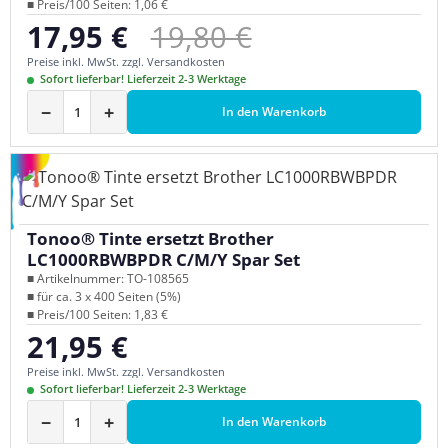
■ Preis/100 Seiten: 1,06 €
Regulärer Preis:
17,95 €
19,80 €
Verkaufspreis:
Preise inkl. MwSt. zzgl. Versandkosten
Sofort lieferbar! Lieferzeit 2-3 Werktage
−
+
In den Warenkorb
Tonoo® Tinte ersetzt Brother
LC1000RBWBPDR C/M/Y Spar Set
■ Artikelnummer: TO-108565
■ für ca. 3 x 400 Seiten (5%)
■ Preis/100 Seiten: 1,83 €
21,95 €
Regulärer Preis:
Preise inkl. MwSt. zzgl. Versandkosten
Sofort lieferbar! Lieferzeit 2-3 Werktage
−
+
In den Warenkorb