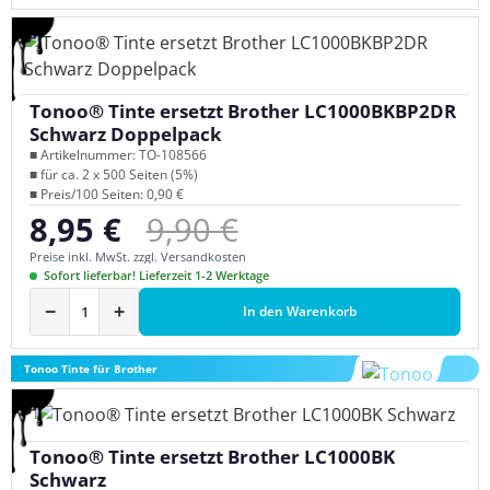
Tonoo® Tinte ersetzt Brother LC1000BKBP2DR
Schwarz Doppelpack
■ Artikelnummer: TO-108566
■ für ca. 2 x 500 Seiten (5%)
■ Preis/100 Seiten: 0,90 €
Regulärer Preis:
8,95 €
9,90 €
Verkaufspreis:
Preise inkl. MwSt. zzgl. Versandkosten
Sofort lieferbar! Lieferzeit 1-2 Werktage
−
+
In den Warenkorb
Tonoo Tinte für Brother
Tonoo® Tinte ersetzt Brother LC1000BK
Schwarz