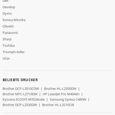
Dell
Develop
Dymo
Konica Minolta
Olivetti
Panasonic
Sharp
Toshiba
Triumph-Adler
Utax
BELIEBTE DRUCKER
Brother DCP-L3510CDW
|
Brother HL-L2350DW
|
Brother MFC-L2710DW
|
HP LaserJet Pro M404dn
|
Kyocera ECOSYS M5526cdw
|
Samsung Xpress C480W
|
Brother DCP-L2530DW
|
Brother HL-L3210CW