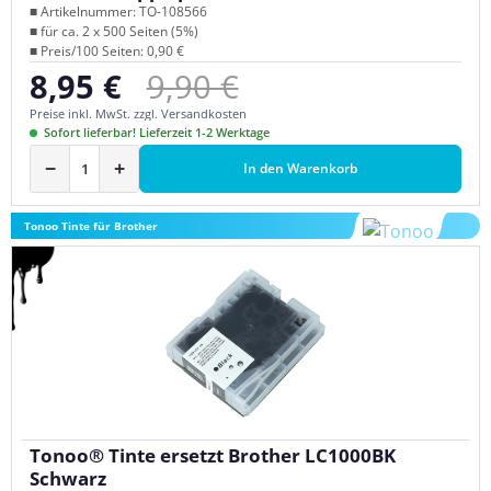
■ Artikelnummer: TO-108566
■ für ca. 2 x 500 Seiten (5%)
■ Preis/100 Seiten: 0,90 €
Regulärer Preis:
8,95 €
9,90 €
Verkaufspreis:
Preise inkl. MwSt. zzgl. Versandkosten
Sofort lieferbar! Lieferzeit 1-2 Werktage
−
+
In den Warenkorb
Tonoo Tinte für Brother
Tonoo® Tinte ersetzt Brother LC1000BK
Schwarz