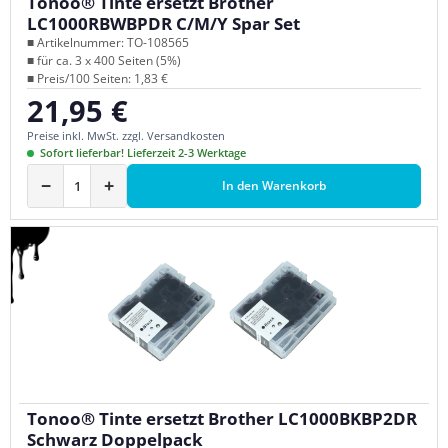
Tonoo® Tinte ersetzt Brother
LC1000RBWBPDR C/M/Y Spar Set
■ Artikelnummer: TO-108565
■ für ca. 3 x 400 Seiten (5%)
■ Preis/100 Seiten: 1,83 €
21,95 €
Regulärer Preis:
Preise inkl. MwSt. zzgl. Versandkosten
Sofort lieferbar! Lieferzeit 2-3 Werktage
−
+
In den Warenkorb
Tonoo® Tinte ersetzt Brother LC1000BKBP2DR
Schwarz Doppelpack