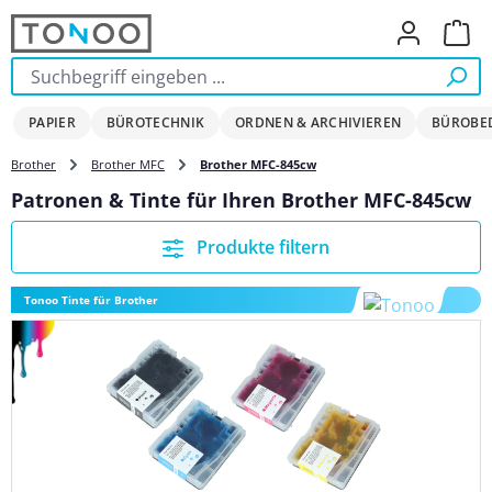
Zum Hauptinhalt springen
Ware
PAPIER
BÜROTECHNIK
ORDNEN & ARCHIVIEREN
BÜROBE
Brother
Brother MFC
Brother MFC-845cw
Patronen & Tinte für Ihren Brother MFC-845cw
Produkte filtern
Tonoo Tinte für Brother