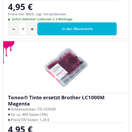
4,95 €
Regulärer Preis:
Preise inkl. MwSt. zzgl. Versandkosten
Sofort lieferbar! Lieferzeit 2-3 Werktage
−
+
In den Warenkorb
Tonoo® Tinte ersetzt Brother LC1000M
Magenta
■ Artikelnummer: TO-107639
■ für ca. 400 Seiten (5%)
■ Preis/100 Seiten: 1,24 €
4,95 €
Regulärer Preis: