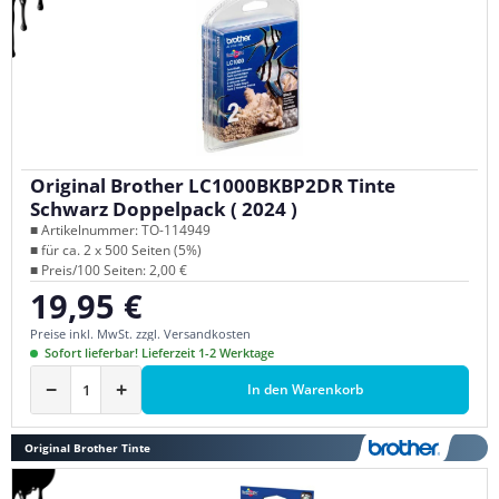
Original Brother LC1000BKBP2DR Tinte
Schwarz Doppelpack ( 2024 )
■ Artikelnummer: TO-114949
■ für ca. 2 x 500 Seiten (5%)
■ Preis/100 Seiten: 2,00 €
19,95 €
Regulärer Preis:
Preise inkl. MwSt. zzgl. Versandkosten
Sofort lieferbar! Lieferzeit 1-2 Werktage
−
+
In den Warenkorb
Original Brother Tinte