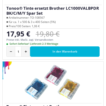
Tonoo® Tinte ersetzt Brother LC1000VALBPDR
BK/C/M/Y Spar Set
■ Artikelnummer: TO-108567
■ für ca. 1 x 500 & 3 x 400 Seiten (5%)
■ Preis/100 Seiten: 1,06 €
Regulärer Preis:
17,95 €
19,80 €
Verkaufspreis:
Preise inkl. MwSt. zzgl. Versandkosten
Sofort lieferbar! Lieferzeit 2-3 Werktage
−
+
In den Warenkorb