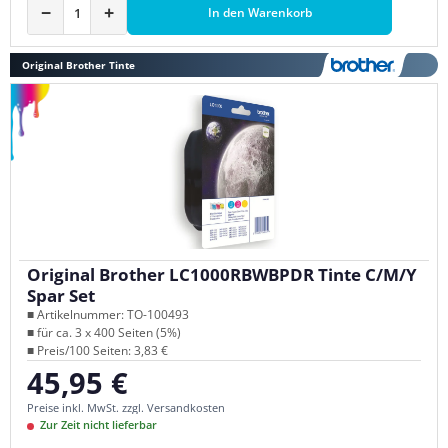
−
+
In den Warenkorb
Original Brother Tinte
Original Brother LC1000RBWBPDR Tinte C/M/Y
Spar Set
■ Artikelnummer: TO-100493
■ für ca. 3 x 400 Seiten (5%)
■ Preis/100 Seiten: 3,83 €
45,95 €
Regulärer Preis:
Preise inkl. MwSt. zzgl. Versandkosten
Zur Zeit nicht lieferbar