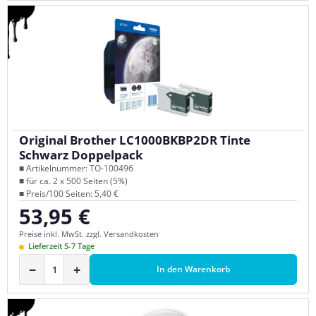
Original Brother LC1000BKBP2DR Tinte
Schwarz Doppelpack
■ Artikelnummer: TO-100496
■ für ca. 2 x 500 Seiten (5%)
■ Preis/100 Seiten: 5,40 €
53,95 €
Regulärer Preis:
Preise inkl. MwSt. zzgl. Versandkosten
Lieferzeit 5-7 Tage
−
+
In den Warenkorb