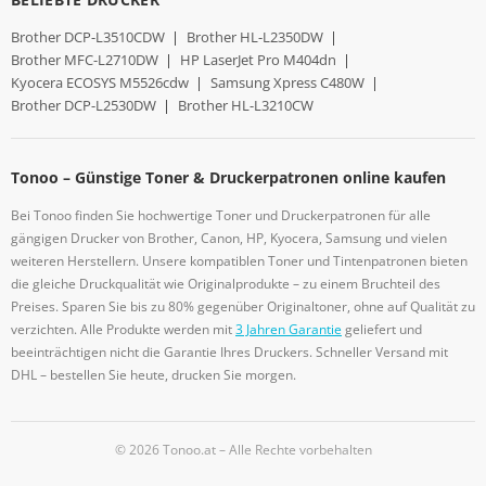
Brother DCP-L3510CDW
|
Brother HL-L2350DW
|
Brother MFC-L2710DW
|
HP LaserJet Pro M404dn
|
Kyocera ECOSYS M5526cdw
|
Samsung Xpress C480W
|
Brother DCP-L2530DW
|
Brother HL-L3210CW
Tonoo – Günstige Toner & Druckerpatronen online kaufen
Bei Tonoo finden Sie hochwertige Toner und Druckerpatronen für alle
gängigen Drucker von Brother, Canon, HP, Kyocera, Samsung und vielen
weiteren Herstellern. Unsere kompatiblen Toner und Tintenpatronen bieten
die gleiche Druckqualität wie Originalprodukte – zu einem Bruchteil des
Preises. Sparen Sie bis zu 80% gegenüber Originaltoner, ohne auf Qualität zu
verzichten. Alle Produkte werden mit
3 Jahren Garantie
geliefert und
beeinträchtigen nicht die Garantie Ihres Druckers. Schneller Versand mit
DHL – bestellen Sie heute, drucken Sie morgen.
© 2026 Tonoo.at – Alle Rechte vorbehalten