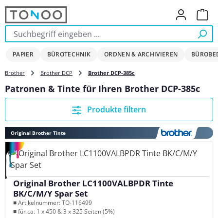
Zum Hauptinhalt springen
Ware
PAPIER
BÜROTECHNIK
ORDNEN & ARCHIVIEREN
BÜROBE
Brother
Brother DCP
Brother DCP-385c
Patronen & Tinte für Ihren Brother DCP-385c
Produkte filtern
Original Brother Tinte
Original Brother LC1100VALBPDR Tinte
BK/C/M/Y Spar Set
■ Artikelnummer: TO-116499
■ für ca. 1 x 450 & 3 x 325 Seiten (5%)