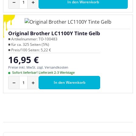
−
+
In den Warenkorb
Original Brother LC1100Y Tinte Gelb
■ Artikelnummer: TO-100483
■ für ca. 325 Seiten (5%)
■ Preis/100 Seiten: 5,22 €
16,95 €
Regulärer Preis:
Preise inkl. MwSt. zzgl. Versandkosten
Sofort lieferbar! Lieferzeit 2-3 Werktage
−
+
In den Warenkorb