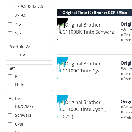
1x 9,5 & 3x 7,5
Original Tinte für Brother DCP-395cn
2x 9,5
Orig
7,5
■ Arti
9,5
■ für c
■ Preis
Produkt Art
Tinte
Orig
Set
■ Arti
■ für c
Ja
■ Preis
Nein
Farbe
Origi
BK/C/M/Y
■ Arti
■ für c
Schwarz
■ Preis
Cyan