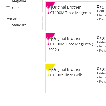
Magenta
Orig
Gelb
■ Arti
■ für c
Variante
■ Preis
Standard
Orig
■ Arti
■ für c
■ Preis
Orig
■ Arti
■ für c
■ Preis