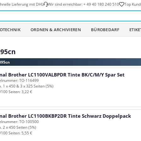
hnelle Lieferung mit DHL
Wir sind erreichbar:
+ 49 40 180 240 510
Top Kund
OTECHNIK
ORDNEN & ARCHIVIEREN
BÜROBEDARF
ETIK
395cn
-395cn
inal Brother LC1100VALBPDR Tinte BK/C/M/Y Spar Set
kelnummer: TO-116499
a. 1 x 450 & 3 x 325 Seiten (5%)
/100 Seiten: 3,22 €
inal Brother LC1100BKBP2DR Tinte Schwarz Doppelpack
kelnummer: TO-100500
a. 2 x 450 Seiten (5%)
/100 Seiten: 5,55 €