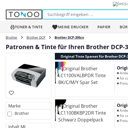
Sc
m Hauptinhalt springen
Zur Suche springen
Zur Hauptnavigation springen
TONER & TINTE
MEINE DRUCKER
PAPIER
BÜR
Brother
Brother DCP
Brother DCP-395cn
Patronen & Tinte für Ihren Brother DCP-
Original Tinte Sparset für Brother DCP
Orig
■ Arti
■ für c
■ Preis
Orig
Marke
■ Arti
Brother
■ für c
■ Preis
Inhalt ML