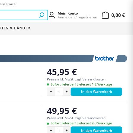
enservice
Mein Konto
0,00 €
Anmelden / registrieren
Warenkor
ETTEN & BÄNDER
45,95 €
Regulärer Preis:
Preise inkl. MwSt. zzgl. Versandkosten
Sofort lieferbar! Lieferzeit 1-2 Werktage
−
+
In den Warenkorb
49,95 €
Regulärer Preis:
Preise inkl. MwSt. zzgl. Versandkosten
Sofort lieferbar! Lieferzeit 2-3 Werktage
−
+
In den Warenkorb