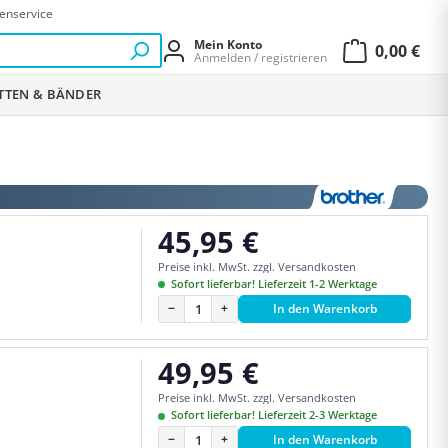
enservice
Mein Konto
0,00 €
Anmelden / registrieren
Warenkor
ETTEN & BÄNDER
45,95 €
Regulärer Preis:
Preise inkl. MwSt. zzgl. Versandkosten
Sofort lieferbar! Lieferzeit 1-2 Werktage
−
+
In den Warenkorb
49,95 €
Regulärer Preis:
Preise inkl. MwSt. zzgl. Versandkosten
Sofort lieferbar! Lieferzeit 2-3 Werktage
−
+
In den Warenkorb