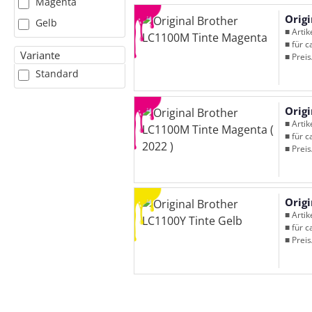
Magenta
Orig
Gelb
■ Arti
■ für c
Variante
■ Preis
Standard
Orig
■ Arti
■ für c
■ Preis
Orig
■ Arti
■ für c
■ Preis