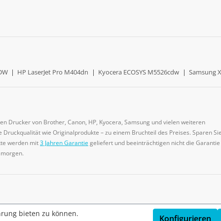
0DW
|
HP LaserJet Pro M404dn
|
Kyocera ECOSYS M5526cdw
|
Samsung X
gen Drucker von Brother, Canon, HP, Kyocera, Samsung und vielen weiteren
 Druckqualität wie Originalprodukte – zu einem Bruchteil des Preises. Sparen Sie
ukte werden mit
3 Jahren Garantie
geliefert und beeinträchtigen nicht die Garantie
e morgen.
hrung bieten zu können.
Konfigurieren