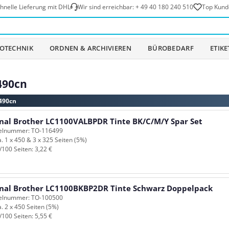
hnelle Lieferung mit DHL
Wir sind erreichbar:
+ 49 40 180 240 510
Top Kund
OTECHNIK
ORDNEN & ARCHIVIEREN
BÜROBEDARF
ETIK
490cn
-490cn
inal Brother LC1100VALBPDR Tinte BK/C/M/Y Spar Set
kelnummer: TO-116499
a. 1 x 450 & 3 x 325 Seiten (5%)
/100 Seiten: 3,22 €
inal Brother LC1100BKBP2DR Tinte Schwarz Doppelpack
kelnummer: TO-100500
a. 2 x 450 Seiten (5%)
/100 Seiten: 5,55 €