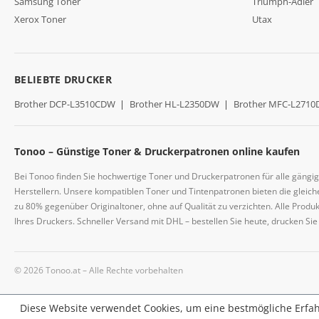
Samsung Toner
Triumph-Adler
Xerox Toner
Utax
BELIEBTE DRUCKER
Brother DCP-L3510CDW
|
Brother HL-L2350DW
|
Brother MFC-L271
Tonoo – Günstige Toner & Druckerpatronen online kaufen
Bei Tonoo finden Sie hochwertige Toner und Druckerpatronen für alle gängi
Herstellern. Unsere kompatiblen Toner und Tintenpatronen bieten die gleiche
zu 80% gegenüber Originaltoner, ohne auf Qualität zu verzichten. Alle Prod
Ihres Druckers. Schneller Versand mit DHL – bestellen Sie heute, drucken Si
© 2026 Tonoo.at – Alle Rechte vorbehalten
Diese Website verwendet Cookies, um eine bestmögliche Erfa