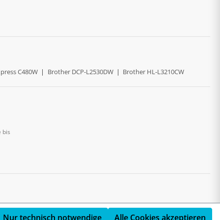
press C480W
|
Brother DCP-L2530DW
|
Brother HL-L3210CW
 bis
Nur technisch notwendige
Alle Cookies akzeptieren