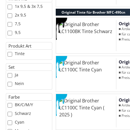
1x 9,5 & 3x 7,5
Original Tinte für Brother MFC-490cn
2x 9,5
Orig
7,5
■ Arti
9,5
■ für c
■ Preis
Produkt Art
Tinte
Orig
Set
■ Arti
■ für c
Ja
■ Preis
Nein
Farbe
Origi
BK/C/M/Y
■ Arti
■ für c
Schwarz
■ Preis
Cyan