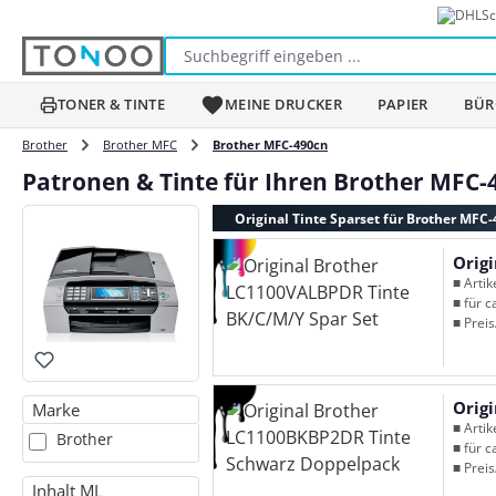
Sc
m Hauptinhalt springen
Zur Suche springen
Zur Hauptnavigation springen
TONER & TINTE
MEINE DRUCKER
PAPIER
BÜR
Brother
Brother MFC
Brother MFC-490cn
Patronen & Tinte für Ihren Brother MFC-
Original Tinte Sparset für Brother MFC
Orig
■ Arti
■ für c
■ Preis
Orig
Marke
■ Arti
Brother
■ für c
■ Preis
Inhalt ML