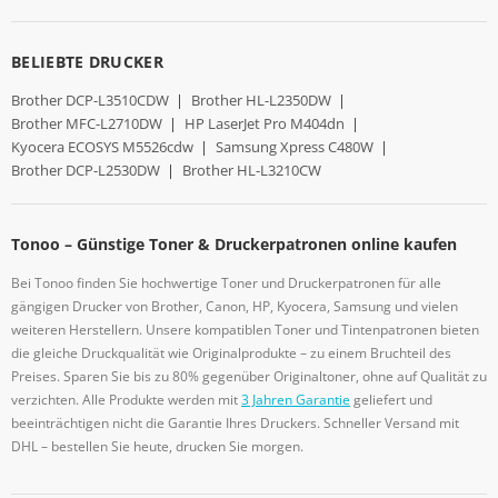
BELIEBTE DRUCKER
Brother DCP-L3510CDW
|
Brother HL-L2350DW
|
Brother MFC-L2710DW
|
HP LaserJet Pro M404dn
|
Kyocera ECOSYS M5526cdw
|
Samsung Xpress C480W
|
Brother DCP-L2530DW
|
Brother HL-L3210CW
Tonoo – Günstige Toner & Druckerpatronen online kaufen
Bei Tonoo finden Sie hochwertige Toner und Druckerpatronen für alle
gängigen Drucker von Brother, Canon, HP, Kyocera, Samsung und vielen
weiteren Herstellern. Unsere kompatiblen Toner und Tintenpatronen bieten
die gleiche Druckqualität wie Originalprodukte – zu einem Bruchteil des
Preises. Sparen Sie bis zu 80% gegenüber Originaltoner, ohne auf Qualität zu
verzichten. Alle Produkte werden mit
3 Jahren Garantie
geliefert und
beeinträchtigen nicht die Garantie Ihres Druckers. Schneller Versand mit
DHL – bestellen Sie heute, drucken Sie morgen.