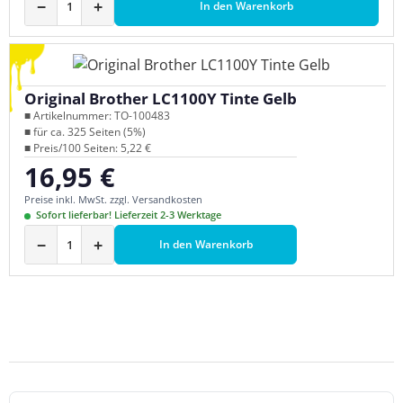
−
+
In den Warenkorb
Original Brother LC1100Y Tinte Gelb
■ Artikelnummer: TO-100483
■ für ca. 325 Seiten (5%)
■ Preis/100 Seiten: 5,22 €
16,95 €
Regulärer Preis:
Preise inkl. MwSt. zzgl. Versandkosten
Sofort lieferbar! Lieferzeit 2-3 Werktage
−
+
In den Warenkorb