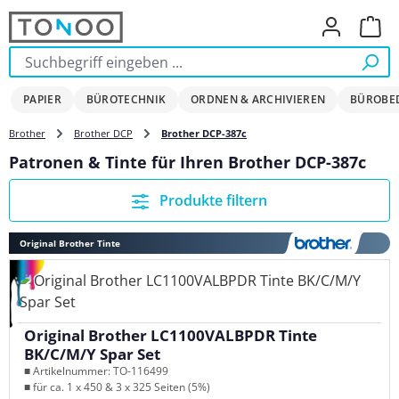
Zum Hauptinhalt springen
Ware
PAPIER
BÜROTECHNIK
ORDNEN & ARCHIVIEREN
BÜROBE
Brother
Brother DCP
Brother DCP-387c
Patronen & Tinte für Ihren Brother DCP-387c
Produkte filtern
Original Brother Tinte
Original Brother LC1100VALBPDR Tinte
BK/C/M/Y Spar Set
■ Artikelnummer: TO-116499
■ für ca. 1 x 450 & 3 x 325 Seiten (5%)