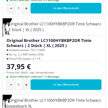
Sofort lieferbar! Lieferzeit 2-3 Werktage
−
+
In den Warenkorb
XL
Original Brother LC1100HYBKBP2DR Tinte
Schwarz | 2 Stück | XL ( 2025 )
■ Artikelnummer: TO-113441
■ für ca. 2 x 900 Seiten (5%)
■ Preis/100 Seiten: 2,11 €
37,95 €
Regulärer Preis:
Preise inkl. MwSt. zzgl. Versandkosten
Sofort lieferbar! Lieferzeit 1-2 Werktage
−
+
In den Warenkorb