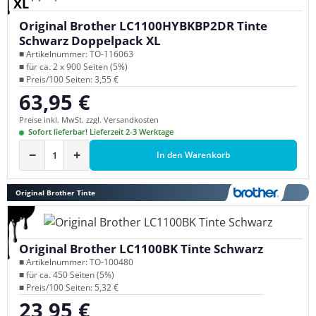
XL
Original Brother LC1100HYBKBP2DR Tinte
Schwarz Doppelpack XL
■ Artikelnummer: TO-116063
■ für ca. 2 x 900 Seiten (5%)
■ Preis/100 Seiten: 3,55 €
63,95 €
Regulärer Preis:
Preise inkl. MwSt. zzgl. Versandkosten
Sofort lieferbar! Lieferzeit 2-3 Werktage
−
+
In den Warenkorb
Original Brother Tinte
Original Brother LC1100BK Tinte Schwarz
■ Artikelnummer: TO-100480
■ für ca. 450 Seiten (5%)
■ Preis/100 Seiten: 5,32 €
23,95 €
Regulärer Preis: