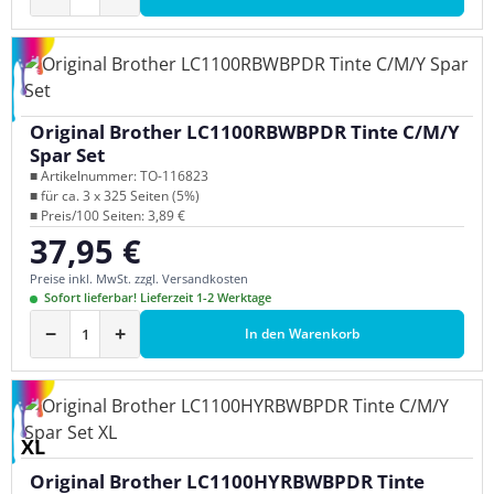
Original Brother LC1100RBWBPDR Tinte C/M/Y
Spar Set
■ Artikelnummer: TO-116823
■ für ca. 3 x 325 Seiten (5%)
■ Preis/100 Seiten: 3,89 €
37,95 €
Regulärer Preis:
Preise inkl. MwSt. zzgl. Versandkosten
Sofort lieferbar! Lieferzeit 1-2 Werktage
−
+
In den Warenkorb
XL
Original Brother LC1100HYRBWBPDR Tinte