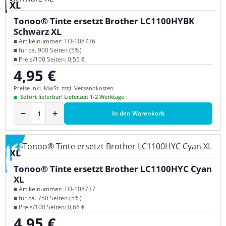
XL
Tonoo® Tinte ersetzt Brother LC1100HYBK
Schwarz XL
■ Artikelnummer: TO-108736
■ für ca. 900 Seiten (5%)
■ Preis/100 Seiten: 0,55 €
4,95 €
Regulärer Preis:
Preise inkl. MwSt. zzgl. Versandkosten
Sofort lieferbar! Lieferzeit 1-2 Werktage
−
+
In den Warenkorb
XL
Tonoo® Tinte ersetzt Brother LC1100HYC Cyan
XL
■ Artikelnummer: TO-108737
■ für ca. 750 Seiten (5%)
■ Preis/100 Seiten: 0,66 €
4,95 €
Regulärer Preis: