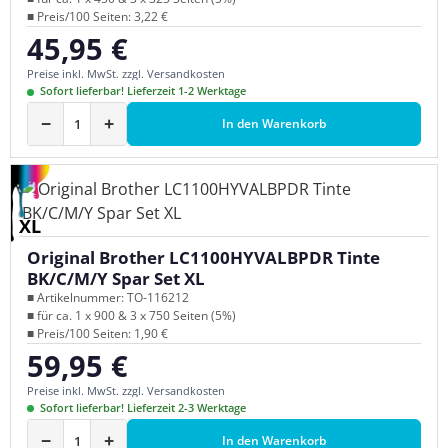
■ Preis/100 Seiten: 3,22 €
45,95 €
Regulärer Preis:
Preise inkl. MwSt. zzgl. Versandkosten
Sofort lieferbar! Lieferzeit 1-2 Werktage
−
+
In den Warenkorb
XL
Original Brother LC1100HYVALBPDR Tinte
BK/C/M/Y Spar Set XL
■ Artikelnummer: TO-116212
■ für ca. 1 x 900 & 3 x 750 Seiten (5%)
■ Preis/100 Seiten: 1,90 €
59,95 €
Regulärer Preis:
Preise inkl. MwSt. zzgl. Versandkosten
Sofort lieferbar! Lieferzeit 2-3 Werktage
−
+
In den Warenkorb