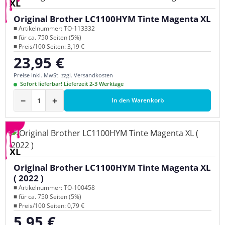
XL
Original Brother LC1100HYM Tinte Magenta XL
■ Artikelnummer: TO-113332
■ für ca. 750 Seiten (5%)
■ Preis/100 Seiten: 3,19 €
23,95 €
Regulärer Preis:
Preise inkl. MwSt. zzgl. Versandkosten
Sofort lieferbar! Lieferzeit 2-3 Werktage
−
+
In den Warenkorb
XL
Original Brother LC1100HYM Tinte Magenta XL
( 2022 )
■ Artikelnummer: TO-100458
■ für ca. 750 Seiten (5%)
■ Preis/100 Seiten: 0,79 €
5,95 €
Regulärer Preis: