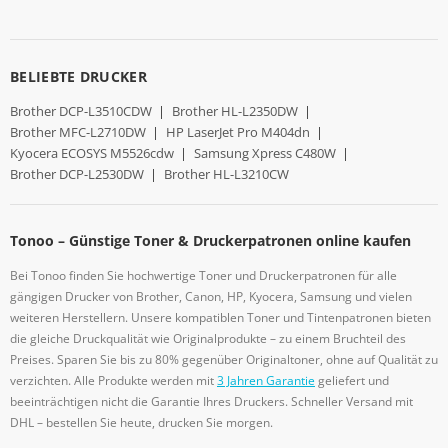
BELIEBTE DRUCKER
Brother DCP-L3510CDW
|
Brother HL-L2350DW
|
Brother MFC-L2710DW
|
HP LaserJet Pro M404dn
|
Kyocera ECOSYS M5526cdw
|
Samsung Xpress C480W
|
Brother DCP-L2530DW
|
Brother HL-L3210CW
Tonoo – Günstige Toner & Druckerpatronen online kaufen
Bei Tonoo finden Sie hochwertige Toner und Druckerpatronen für alle
gängigen Drucker von Brother, Canon, HP, Kyocera, Samsung und vielen
weiteren Herstellern. Unsere kompatiblen Toner und Tintenpatronen bieten
die gleiche Druckqualität wie Originalprodukte – zu einem Bruchteil des
Preises. Sparen Sie bis zu 80% gegenüber Originaltoner, ohne auf Qualität zu
verzichten. Alle Produkte werden mit
3 Jahren Garantie
geliefert und
beeinträchtigen nicht die Garantie Ihres Druckers. Schneller Versand mit
DHL – bestellen Sie heute, drucken Sie morgen.