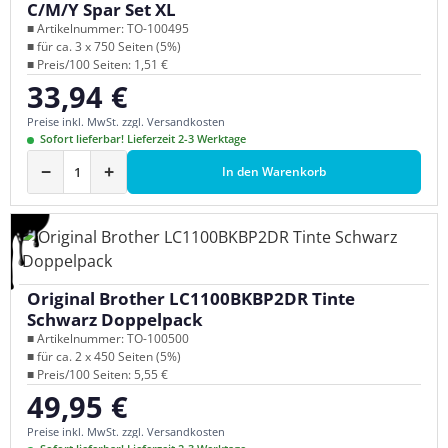
C/M/Y Spar Set XL
■ Artikelnummer: TO-100495
■ für ca. 3 x 750 Seiten (5%)
■ Preis/100 Seiten: 1,51 €
33,94 €
Regulärer Preis:
Preise inkl. MwSt. zzgl. Versandkosten
Sofort lieferbar! Lieferzeit 2-3 Werktage
−
+
In den Warenkorb
Original Brother LC1100BKBP2DR Tinte
Schwarz Doppelpack
■ Artikelnummer: TO-100500
■ für ca. 2 x 450 Seiten (5%)
■ Preis/100 Seiten: 5,55 €
49,95 €
Regulärer Preis:
Preise inkl. MwSt. zzgl. Versandkosten