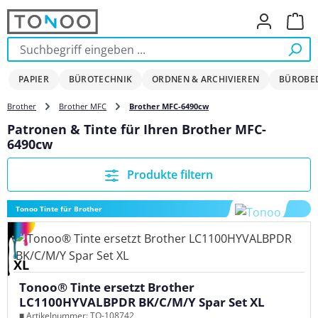
Zum Hauptinhalt springen
Ware
PAPIER
BÜROTECHNIK
ORDNEN & ARCHIVIEREN
BÜROBE
Brother
Brother MFC
Brother MFC-6490cw
Patronen & Tinte für Ihren Brother MFC-
6490cw
Produkte filtern
Tonoo Tinte für Brother
XL
Tonoo® Tinte ersetzt Brother
LC1100HYVALBPDR BK/C/M/Y Spar Set XL
■ Artikelnummer: TO-108742