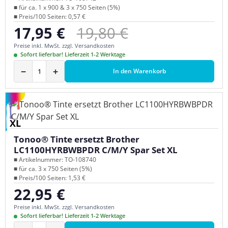
■ für ca. 1 x 900 & 3 x 750 Seiten (5%)
■ Preis/100 Seiten: 0,57 €
Regulärer Preis:
17,95 €
19,80 €
Verkaufspreis:
Preise inkl. MwSt. zzgl. Versandkosten
Sofort lieferbar! Lieferzeit 1-2 Werktage
−
+
In den Warenkorb
XL
Tonoo® Tinte ersetzt Brother
LC1100HYRBWBPDR C/M/Y Spar Set XL
■ Artikelnummer: TO-108740
■ für ca. 3 x 750 Seiten (5%)
■ Preis/100 Seiten: 1,53 €
22,95 €
Regulärer Preis:
Preise inkl. MwSt. zzgl. Versandkosten
Sofort lieferbar! Lieferzeit 1-2 Werktage