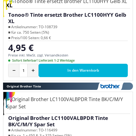
XL
Tonoo® Tinte ersetzt Brother LC1100HYY Gelb
XL
■ Artikelnummer: TO-108739
■ für ca. 750 Seiten (5%)
■ Preis/100 Seiten: 0,66 €
4,95 €
Regulärer Preis:
Preise inkl. MwSt. zzgl. Versandkosten
Sofort lieferbar! Lieferzeit 1-2 Werktage
−
+
In den Warenkorb
Original Brother Tinte
Original Brother LC1100VALBPDR Tinte
BK/C/M/Y Spar Set
■ Artikelnummer: TO-116499
■ für ca. 1 x 450 & 3 x 325 Seiten (5%)