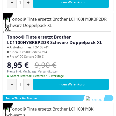
−
+
In den Warenkorb
XL
Tonoo® Tinte ersetzt Brother
LC1100HYBKBP2DR Schwarz Doppelpack XL
■ Artikelnummer: TO-108741
■ für ca. 2 x 900 Seiten (5%)
■ Preis/100 Seiten: 0,50 €
Regulärer Preis:
8,95 €
9,90 €
Verkaufspreis:
Preise inkl. MwSt. zzgl. Versandkosten
Sofort lieferbar! Lieferzeit 1-2 Werktage
−
+
In den Warenkorb
Tonoo Tinte für Brother