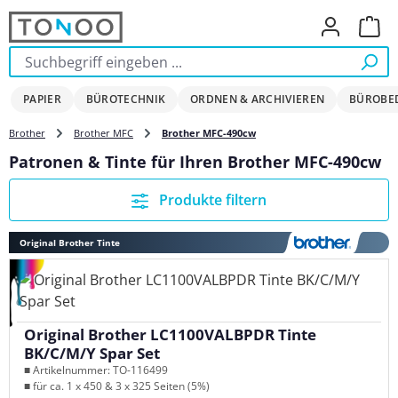
Zum Hauptinhalt springen
Ware
PAPIER
BÜROTECHNIK
ORDNEN & ARCHIVIEREN
BÜROBE
Brother
Brother MFC
Brother MFC-490cw
Patronen & Tinte für Ihren Brother MFC-490cw
Produkte filtern
Original Brother Tinte
Original Brother LC1100VALBPDR Tinte
BK/C/M/Y Spar Set
■ Artikelnummer: TO-116499
■ für ca. 1 x 450 & 3 x 325 Seiten (5%)