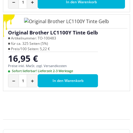
−
+
In den Warenkorb
Original Brother LC1100Y Tinte Gelb
■ Artikelnummer: TO-100483
■ für ca. 325 Seiten (5%)
■ Preis/100 Seiten: 5,22 €
16,95 €
Regulärer Preis:
Preise inkl. MwSt. zzgl. Versandkosten
Sofort lieferbar! Lieferzeit 2-3 Werktage
−
+
In den Warenkorb