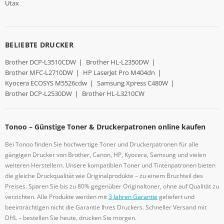
Utax
BELIEBTE DRUCKER
Brother DCP-L3510CDW
|
Brother HL-L2350DW
|
Brother MFC-L2710DW
|
HP LaserJet Pro M404dn
|
Kyocera ECOSYS M5526cdw
|
Samsung Xpress C480W
|
Brother DCP-L2530DW
|
Brother HL-L3210CW
Tonoo – Günstige Toner & Druckerpatronen online kaufen
Bei Tonoo finden Sie hochwertige Toner und Druckerpatronen für alle
gängigen Drucker von Brother, Canon, HP, Kyocera, Samsung und vielen
weiteren Herstellern. Unsere kompatiblen Toner und Tintenpatronen bieten
die gleiche Druckqualität wie Originalprodukte – zu einem Bruchteil des
Preises. Sparen Sie bis zu 80% gegenüber Originaltoner, ohne auf Qualität zu
verzichten. Alle Produkte werden mit
3 Jahren Garantie
geliefert und
beeinträchtigen nicht die Garantie Ihres Druckers. Schneller Versand mit
DHL – bestellen Sie heute, drucken Sie morgen.