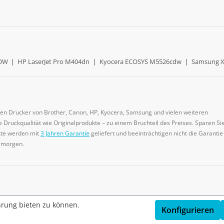
0DW
|
HP LaserJet Pro M404dn
|
Kyocera ECOSYS M5526cdw
|
Samsung X
gen Drucker von Brother, Canon, HP, Kyocera, Samsung und vielen weiteren
 Druckqualität wie Originalprodukte – zu einem Bruchteil des Preises. Sparen Sie
ukte werden mit
3 Jahren Garantie
geliefert und beeinträchtigen nicht die Garantie
e morgen.
hrung bieten zu können.
Konfigurieren