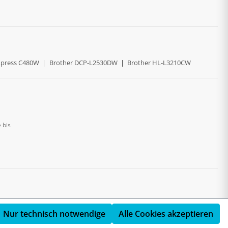
press C480W
|
Brother DCP-L2530DW
|
Brother HL-L3210CW
 bis
Nur technisch notwendige
Alle Cookies akzeptieren