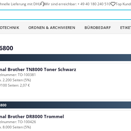
hnelle Lieferung mit DHL
Wir sind erreichbar:
+ 49 40 180 240 510
Top Kund
OTECHNIK
ORDNEN & ARCHIVIEREN
BÜROBEDARF
ETIK
6800
inal Brother TN8000 Toner Schwarz
kelnummer: TO-100381
a. 2.200 Seiten (5%)
/100 Seiten: 2,07 €
6800
inal Brother DR8000 Trommel
kelnummer: TO-100426
a. 8.000 Seiten (5%)