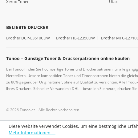
Xerox Toner
Utax
BELIEBTE DRUCKER
Brother DCP-L3510CDW
|
Brother HL-L2350DW
|
Brother MFC-L271
Tonoo – Günstige Toner & Druckerpatronen online kaufen
Bei Tonoo finden Sie hochwertige Toner und Druckerpatronen für alle gängi
Herstellern. Unsere kompatiblen Toner und Tintenpatronen bieten die gleiche
zu 80% gegenüber Originaltoner, ohne auf Qualität zu verzichten. Alle Prod
Ihres Druckers. Schneller Versand mit DHL – bestellen Sie heute, drucken Si
© 2026 Tonoo.at – Alle Rechte vorbehalten
Diese Website verwendet Cookies, um eine bestmögliche Erfa
Mehr Informationen ...