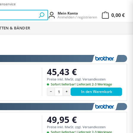
enservice
Mein Konto
0,00 €
Anmelden / registrieren
Warenkor
ETTEN & BÄNDER
45,43 €
Regulärer Preis:
Preise inkl. MwSt. zzgl. Versandkosten
Sofort lieferbar! Lieferzeit 2-3 Werktage
−
+
In den Warenkorb
49,95 €
Regulärer Preis:
Preise inkl. MwSt. zzgl. Versandkosten
Sofort lieferbar! Lieferzeit 2-3 Werktage