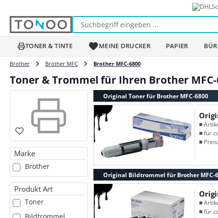
Sc
m Hauptinhalt springen
Zur Suche springen
Zur Hauptnavigation springen
TONER & TINTE
MEINE DRUCKER
PAPIER
BÜR
Brother
Brother MFC
Brother MFC-6800
Toner & Trommel für Ihren Brother MFC-
Original Toner für Brother MFC-6800
Orig
■ Arti
■ für c
■ Preis
Marke
Brother
Original Bildtrommel für Brother MFC-
Produkt Art
Orig
Toner
■ Arti
■ für c
Bildtrommel