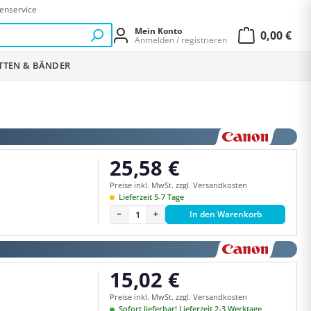
enservice
Mein Konto
0,00 €
Anmelden / registrieren
Warenkor
ETTEN & BÄNDER
25,58 €
Regulärer Preis:
Preise inkl. MwSt. zzgl. Versandkosten
Lieferzeit 5-7 Tage
−
+
In den Warenkorb
15,02 €
Regulärer Preis:
Preise inkl. MwSt. zzgl. Versandkosten
Sofort lieferbar! Lieferzeit 2-3 Werktage