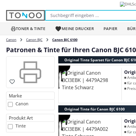
Sc
m Hauptinhalt springen
Zur Suche springen
Zur Hauptnavigation springen
TONER & TINTE
MEINE DRUCKER
PAPIER
BÜR
Canon
Canon BJC
Canon BJC 6100
Patronen & Tinte für Ihren Canon BJC 61
Original Tinte Sparset für Canon BJC 61
Orig
■ Arti
■ für c
■ Preis
Marke
Canon
Original Tinte für Canon BJC 6100
Produkt Art
Orig
Tinte
■ Arti
■ für c