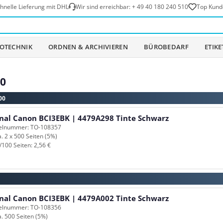
hnelle Lieferung mit DHL
Wir sind erreichbar:
+ 49 40 180 240 510
Top Kund
OTECHNIK
ORDNEN & ARCHIVIEREN
BÜROBEDARF
ETIK
00
00
inal Canon BCI3EBK | 4479A298 Tinte Schwarz
kelnummer: TO-108357
a. 2 x 500 Seiten (5%)
/100 Seiten: 2,56 €
inal Canon BCI3EBK | 4479A002 Tinte Schwarz
kelnummer: TO-108356
a. 500 Seiten (5%)