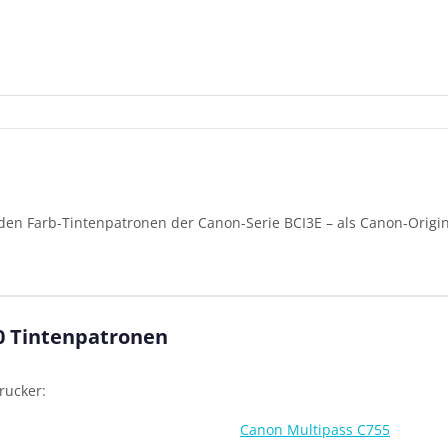
nden Farb-Tintenpatronen der Canon-Serie BCI3E – als Canon-Origi
0 Tintenpatronen
rucker:
Canon Multipass C755