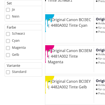
■ Preis
Set
Ja
Nein
Orig
■ Arti
Farbe
■ für c
■ Preis
Schwarz
Cyan
Magenta
Orig
■ Arti
Gelb
■ für c
■ Preis
Variante
Standard
Orig
■ Arti
■ für c
■ Preis