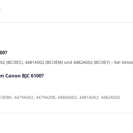
.
00?
 (BCI3EC), 4481A002 (BCI3EM) und 4482A002 (BCI3EY) – bei tonoo® 
den Canon BJC 6100?
CI3EBK, 4479A002, 4479A298, 4480A002, 4481A002, 4482A002