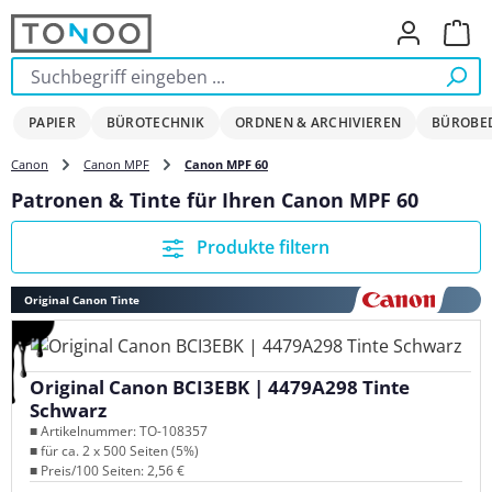
Zum Hauptinhalt springen
Ware
PAPIER
BÜROTECHNIK
ORDNEN & ARCHIVIEREN
BÜROBE
Canon
Canon MPF
Canon MPF 60
Patronen & Tinte für Ihren Canon MPF 60
Produkte filtern
Original Canon Tinte
Original Canon BCI3EBK | 4479A298 Tinte
Schwarz
■ Artikelnummer: TO-108357
■ für ca. 2 x 500 Seiten (5%)
■ Preis/100 Seiten: 2,56 €