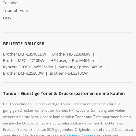
Toshiba
Triumph-Adler
Utax
BELIEBTE DRUCKER
Brother DCP-L3510CDW
|
Brother HL-L2350DW
|
Brother MFC-L2710DW
|
HP LaserJet Pro M404dn
|
Kyocera ECOSYS M5526cdw
|
Samsung Xpress C480W
|
Brother DCP-L2530DW
|
Brother HL-L3210CW
Tonoo – Günstige Toner & Druckerpatronen online kaufen
Bei Tonoo finden Sie hochwertige Toner und Druckerpatronen für alle
gängigen Drucker von Brother, Canon, HP, Kyocera, Samsung und vielen
weiteren Herstellern. Unsere kompatiblen Toner und Tintenpatronen bieten
die gleiche Druckqualität wie Originalprodukte – zu einem Bruchteil des
Preises. Sparen Sie bis zu 80% gegenüber Originaltoner, ohne auf Qualität zu
verzichten. Alle Produkte werden mit
3 Jahren Garantie
geliefert und