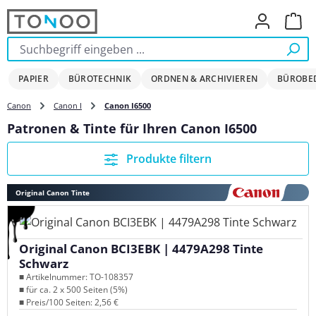
Zum Hauptinhalt springen
Ware
PAPIER
BÜROTECHNIK
ORDNEN & ARCHIVIEREN
BÜROBE
Canon
Canon I
Canon I6500
Patronen & Tinte für Ihren Canon I6500
Produkte filtern
Original Canon Tinte
Original Canon BCI3EBK | 4479A298 Tinte
Schwarz
■ Artikelnummer: TO-108357
■ für ca. 2 x 500 Seiten (5%)
■ Preis/100 Seiten: 2,56 €