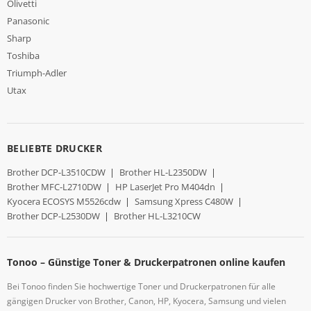
Olivetti
Panasonic
Sharp
Toshiba
Triumph-Adler
Utax
BELIEBTE DRUCKER
Brother DCP-L3510CDW
|
Brother HL-L2350DW
|
Brother MFC-L2710DW
|
HP LaserJet Pro M404dn
|
Kyocera ECOSYS M5526cdw
|
Samsung Xpress C480W
|
Brother DCP-L2530DW
|
Brother HL-L3210CW
Tonoo – Günstige Toner & Druckerpatronen online kaufen
Bei Tonoo finden Sie hochwertige Toner und Druckerpatronen für alle
gängigen Drucker von Brother, Canon, HP, Kyocera, Samsung und vielen