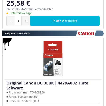
25,58 €
Regulärer Preis:
Preise inkl. MwSt. zzgl. Versandkosten
Lieferzeit 5-7 Tage
−
+
In den Warenkorb
Original Canon Tinte
Original Canon BCI3EBK | 4479A002 Tinte
Schwarz
■ Artikelnummer: TO-108356
■ für ca. 500 Seiten (5%)
■ Preis/100 Seiten: 3,00 €