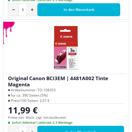
−
+
In den Warenkorb
Original Canon BCI3EM | 4481A002 Tinte
Magenta
■ Artikelnummer: TO-108353
■ für ca. 390 Seiten (5%)
■ Preis/100 Seiten: 3,07 €
11,99 €
Regulärer Preis:
Preise inkl. MwSt. zzgl. Versandkosten
Sofort lieferbar! Lieferzeit 2-3 Werktage