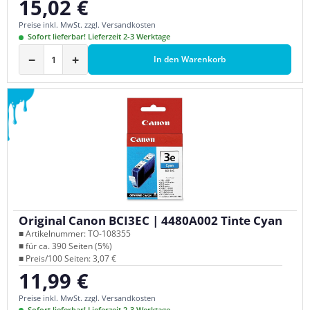
15,02 €
Regulärer Preis:
Preise inkl. MwSt. zzgl. Versandkosten
Sofort lieferbar! Lieferzeit 2-3 Werktage
−
+
In den Warenkorb
Original Canon BCI3EC | 4480A002 Tinte Cyan
■ Artikelnummer: TO-108355
■ für ca. 390 Seiten (5%)
■ Preis/100 Seiten: 3,07 €
11,99 €
Regulärer Preis:
Preise inkl. MwSt. zzgl. Versandkosten
Sofort lieferbar! Lieferzeit 2-3 Werktage