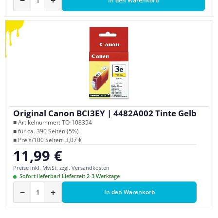
−
+
In den Warenkorb
Original Canon BCI3EY | 4482A002 Tinte Gelb
■ Artikelnummer: TO-108354
■ für ca. 390 Seiten (5%)
■ Preis/100 Seiten: 3,07 €
11,99 €
Regulärer Preis:
Preise inkl. MwSt. zzgl. Versandkosten
Sofort lieferbar! Lieferzeit 2-3 Werktage
−
+
In den Warenkorb